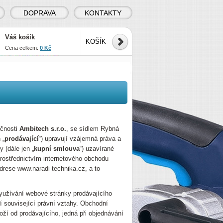
DOPRAVA
KONTAKTY
Váš košík
KOŠÍK
Cena celkem:
0 Kč
ečnosti
Ambitech s.r.o.
, se sídlem Rybná
 „
prodávající
“) upravují vzájemná práva a
 (dále jen „
kupní smlouva
“) uzavírané
prostřednictvím internetového obchodu
drese www.naradi-technika.cz, a to
využívání webové stránky prodávajícího
ší související právní vztahy. Obchodní
ží od prodávajícího, jedná při objednávání