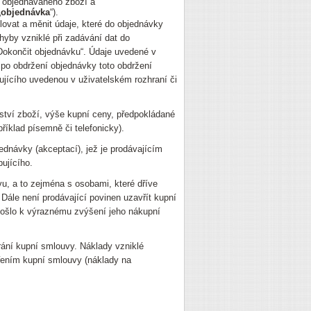
 objednávaného zboží a
„
objednávka
“).
ovat a měnit údaje, které do objednávky
chyby vzniklé při zadávání dat do
 Dokončit objednávku“. Údaje uvedené v
po obdržení objednávky toto obdržení
pujícího uvedenou v uživatelském rozhraní či
žství zboží, výše kupní ceny, předpokládané
říklad písemně či telefonicky).
ednávky (akceptací), jež je prodávajícím
ujícího.
vu, a to zejména s osobami, které dříve
ále není prodávající povinen uzavřít kupní
 došlo k výraznému zvýšení jeho nákupní
rání kupní smlouvy. Náklady vzniklé
vřením kupní smlouvy (náklady na