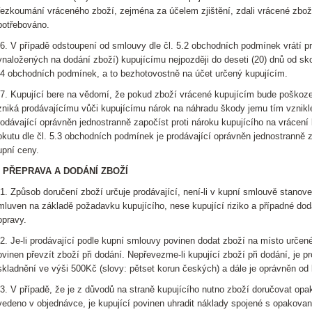
řezkoumání vráceného zboží, zejména za účelem zjištění, zdali vrácené zbož
potřebováno.
.6. V případě odstoupení od smlouvy dle čl. 5.2 obchodních podmínek vrátí p
ynaložených na dodání zboží) kupujícímu nejpozději do deseti (20) dnů od sk
.4 obchodních podmínek, a to bezhotovostně na účet určený kupujícím.
.7. Kupující bere na vědomí, že pokud zboží vrácené kupujícím bude poškoz
zniká prodávajícímu vůči kupujícímu nárok na náhradu škody jemu tím vzniklé
rodávající oprávněn jednostranně započíst proti nároku kupujícího na vrácení
okutu dle čl. 5.3 obchodních podmínek je prodávající oprávněn jednostranně z
upní ceny.
. PŘEPRAVA A DODÁNÍ ZBOŽÍ
.1. Způsob doručení zboží určuje prodávající, není-li v kupní smlouvě stanove
mluven na základě požadavku kupujícího, nese kupující riziko a případné d
opravy.
.2. Je-li prodávající podle kupní smlouvy povinen dodat zboží na místo určen
ovinen převzít zboží při dodání. Nepřevezme-li kupující zboží při dodání, je 
skladnění ve výši 500Kč (slovy: pětset korun českých) a dále je oprávněn od
.3. V případě, že je z důvodů na straně kupujícího nutno zboží doručovat o
vedeno v objednávce, je kupující povinen uhradit náklady spojené s opakova