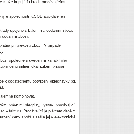
y může kupující uhradit prodávajícímu
ený u společnosti ČSOB a.s.(dále jen
náklady spojené s balením a dodáním zboží.
 s dodáním zboží.
platná při převzetí zboží. V případě
vy.
zboží společně s uvedením variabilního
 kupní cenu splněn okamžikem připsání
jde k dodatečnému potvrzení objednávky (čl.
mu.
vzájemně kombinovat.
nými právními předpisy, vystaví prodávající
d – fakturu. Prodávající je plátcem daně z
azení ceny zboží a zašle jej v elektronické