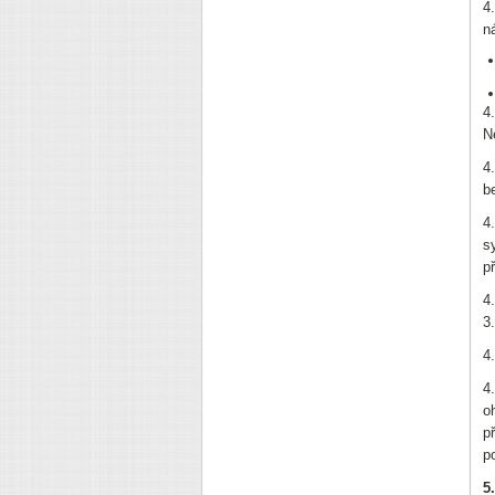
4
n
4
N
4
b
4
s
p
4
3
4
4
o
p
p
5