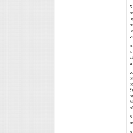
5
p
u
n
s
v
5
s
z
a
5
p
p
č
n
š
p
5
p
5