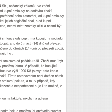
64 Sb., občanský zákoník, ve znění
t od kupní smlouvy na dodávku zboží
 opotřebení nebo zastarání, od kupní smlouvy
l jejich originální obal, a od kupní
zeno, nesmí nést známky užití a nesmí být
pní smlouvy odstoupit, má kupující v souladu
pit, a to do čtrnácti (14) dnů od převzetí
eno do čtrnácti (14) dnů od převzetí zboží,
ajícího .
ní smlouva od počátku ruší. Zboží musí být
 prodávajícímu. V případě, že kupující
kutu ve výši 1000 Kč (slovy: tisíc korun
boží. Tímto ustanovením není dotčen nárok
 smluvní pokuta, a to i v případě, kdy
ozené a neopotřebené a, je-li to možné, v
ou na faktuře, nikoliv na adresu
h podmínek je prodávající oprávněn provést