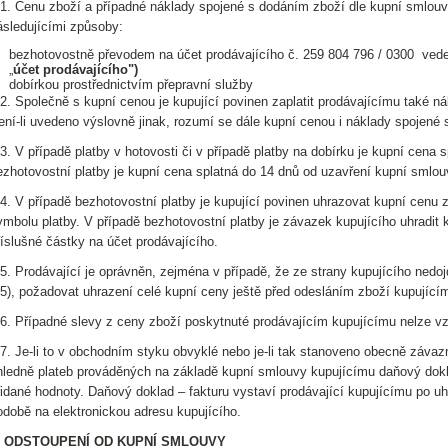
.1. Cenu zboží a případné náklady spojené s dodáním zboží dle kupní smlouv
ásledujícími způsoby:
bezhotovostně převodem na účet prodávajícího č. 259 804 796 / 0300 ved
„
účet prodávajícího")
dobírkou prostřednictvím přepravní služby
.2. Společně s kupní cenou je kupující povinen zaplatit prodávajícímu také 
ení-li uvedeno výslovně jinak, rozumí se dále kupní cenou i náklady spojené
.3. V případě platby v hotovosti či v případě platby na dobírku je kupní cena s
ezhotovostní platby je kupní cena splatná do 14 dnů od uzavření kupní smlou
.4. V případě bezhotovostní platby je kupující povinen uhrazovat kupní cenu 
ymbolu platby. V případě bezhotovostní platby je závazek kupujícího uhradit
říslušné částky na účet prodávajícího.
.5. Prodávající je oprávněn, zejména v případě, že ze strany kupujícího nedo
.5), požadovat uhrazení celé kupní ceny ještě před odesláním zboží kupující
.6. Případné slevy z ceny zboží poskytnuté prodávajícím kupujícímu nelze 
.7. Je-li to v obchodním styku obvyklé nebo je-li tak stanoveno obecně závaz
hledně plateb prováděných na základě kupní smlouvy kupujícímu daňový dokla
řidané hodnoty. Daňový doklad – fakturu vystaví prodávající kupujícímu po uhr
odobě na elektronickou adresu kupujícího.
. ODSTOUPENÍ OD KUPNÍ SMLOUVY