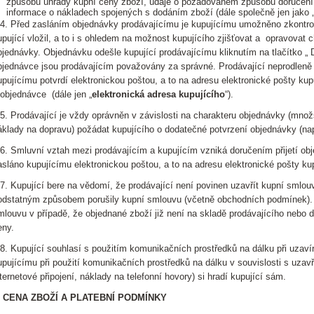
způsobu úhrady kupní ceny zboží, údaje o požadovaném způsobu doručení
informace o nákladech spojených s dodáním zboží (dále společně jen jako 
.4. Před zasláním objednávky prodávajícímu je kupujícímu umožněno zkontrol
upující vložil, a to i s ohledem na možnost kupujícího zjišťovat a opravovat 
bjednávky. Objednávku odešle kupující prodávajícímu kliknutím na tlačítko „
bjednávce jsou prodávajícím považovány za správné. Prodávající neprodleně 
upujícímu potvrdí elektronickou poštou, a to na adresu elektronické pošty ku
 objednávce (dále jen „
elektronická adresa kupujícího
“).
.5. Prodávající je vždy oprávněn v závislosti na charakteru objednávky (mno
áklady na dopravu) požádat kupujícího o dodatečné potvrzení objednávky (nap
.6. Smluvní vztah mezi prodávajícím a kupujícím vzniká doručením přijetí obj
asláno kupujícímu elektronickou poštou, a to na adresu elektronické pošty kup
.7. Kupující bere na vědomí, že prodávající není povinen uzavřít kupní smlou
odstatným způsobem porušily kupní smlouvu (včetně obchodních podmínek). D
mlouvu v případě, že objednané zboží již není na skladě prodávajícího nebo
eny.
.8. Kupující souhlasí s použitím komunikačních prostředků na dálku při uzaví
upujícímu při použití komunikačních prostředků na dálku v souvislosti s uza
nternetové připojení, náklady na telefonní hovory) si hradí kupující sám.
. CENA ZBOŽÍ A PLATEBNÍ PODMÍNKY