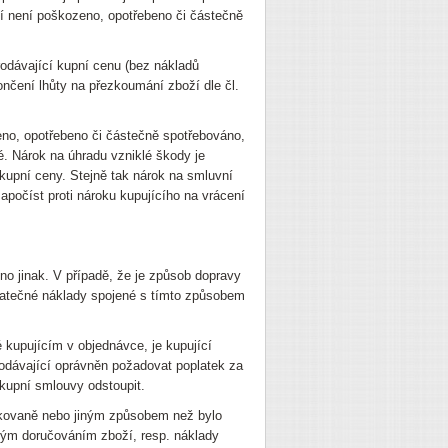
í není poškozeno, opotřebeno či částečně
rodávající kupní cenu (bez nákladů
ončení lhůty na přezkoumání zboží dle čl.
eno, opotřebeno či částečně spotřebováno,
. Nárok na úhradu vzniklé škody je
 kupní ceny. Stejně tak nárok na smluvní
apočíst proti nároku kupujícího na vrácení
no jinak. V případě, že je způsob dopravy
odatečné náklady spojené s tímto způsobem
é kupujícím v objednávce, je kupující
prodávající oprávněn požadovat poplatek za
 kupní smlouvy odstoupit.
pakovaně nebo jiným způsobem než bylo
ným doručováním zboží, resp. náklady