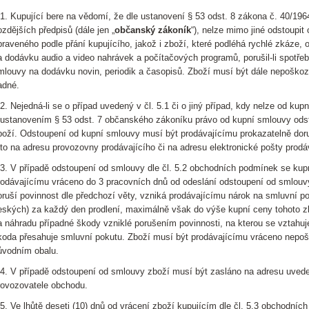
.1. Kupující bere na vědomí, že dle ustanovení § 53 odst. 8 zákona č. 40/19
ozdějších předpisů (dále jen „
občanský zákoník
“), nelze mimo jiné odstoupi
praveného podle přání kupujícího, jakož i zboží, které podléhá rychlé zkáze,
a dodávku audio a video nahrávek a počítačových programů, porušil-li spotřebite
mlouvy na dodávku novin, periodik a časopisů. Zboží musí být dále nepoško
adné.
.2. Nejedná-li se o případ uvedený v čl. 5.1 či o jiný případ, kdy nelze od ku
 ustanovením § 53 odst. 7 občanského zákoníku právo od kupní smlouvy odstou
boží. Odstoupení od kupní smlouvy musí být prodávajícímu prokazatelně doruč
 to na adresu provozovny prodávajícího či na adresu elektronické pošty prodáv
.3. V případě odstoupení od smlouvy dle čl. 5.2 obchodních podmínek se kup
rodávajícímu vráceno do 3 pracovních dnů od odeslání odstoupení od smlouvy
oruší povinnost dle předchozí věty, vzniká prodávajícímu nárok na smluvní po
eských) za každý den prodlení, maximálně však do výše kupní ceny tohoto z
a náhradu případné škody vzniklé porušením povinnosti, na kterou se vztahuje
koda přesahuje smluvní pokutu. Zboží musí být prodávajícímu vráceno nepošk
ůvodním obalu.
.4. V případě odstoupení od smlouvy zboží musí být zasláno na adresu uveden
rovozovatele obchodu.
.5. Ve lhůtě deseti (10) dnů od vrácení zboží kupujícím dle čl. 5.3 obchodníc