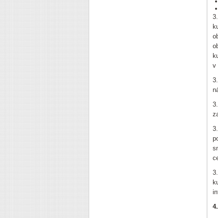
3
k
o
o
k
v
3
n
3
z
3
p
s
c
3
k
i
4