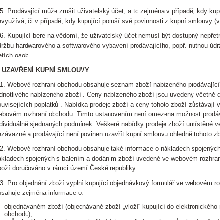
.5. Prodávající může zrušit uživatelský účet, a to zejména v případě, kdy kupu
evyužívá, či v případě, kdy kupující poruší své povinnosti z kupní smlouvy 
.6. Kupující bere na vědomí, že uživatelský účet nemusí být dostupný nepřet
držbu hardwarového a softwarového vybavení prodávajícího, popř. nutnou úd
řetích osob.
. UZAVŘENÍ KUPNÍ SMLOUVY
.1. Webové rozhraní obchodu obsahuje seznam zboží nabízeného prodávajícím
ednotlivého nabízeného zboží . Ceny nabízeného zboží jsou uvedeny včetně 
ouvisejících poplatků . Nabídka prodeje zboží a ceny tohoto zboží zůstávají 
ebovém rozhraní obchodu. Tímto ustanovením není omezena možnost prodáva
ndividuálně sjednaných podmínek. Veškeré nabídky prodeje zboží umístěné 
ezávazné a prodávající není povinen uzavřít kupní smlouvu ohledně tohoto zb
.2. Webové rozhraní obchodu obsahuje také informace o nákladech spojených
ákladech spojených s balením a dodáním zboží uvedené ve webovém rozhraní
boží doručováno v rámci území České republiky.
.3. Pro objednání zboží vyplní kupující objednávkový formulář ve webovém r
bsahuje zejména informace o:
objednávaném zboží (objednávané zboží „vloží“ kupující do elektronickéh
obchodu),