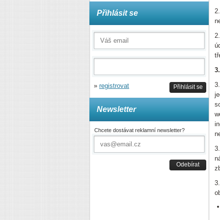
2
Přihlásit se
n
2
ú
t
3
3
»
registrovat
Přihlásit se
j
s
Newsletter
w
i
Chcete dostávat reklamní newsletter?
n
3
n
Odebírat
z
3
o