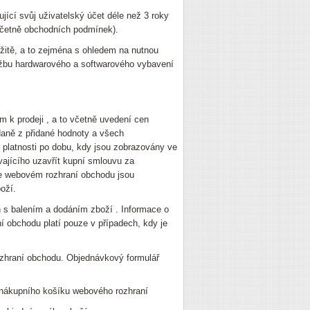
jící svůj uživatelský účet déle než 3 roky
(včetně obchodních podmínek).
ržitě, a to zejména s ohledem na nutnou
ržbu hardwarového a softwarového vybavení
 k prodeji , a to včetně uvedení cen
daně z přidané hodnoty a všech
v platnosti po dobu, kdy jsou zobrazovány ve
jícího uzavřít kupní smlouvu za
ve webovém rozhraní obchodu jsou
oží.
 s balením a dodáním zboží . Informace o
 obchodu platí pouze v případech, kdy je
ozhraní obchodu. Objednávkový formulář
o nákupního košíku webového rozhraní