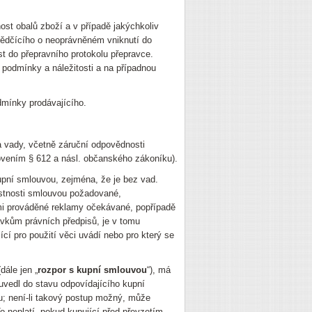
nost obalů zboží a v případě jakýchkoliv
svědčícího o neoprávněném vniknutí do
st do přepravního protokolu přepravce.
 podmínky a náležitosti a na případnou
odmínky prodávajícího.
a vady, včetně záruční odpovědnosti
ovením § 612 a násl. občanského zákoníku).
upní smlouvou, zejména, že je bez vad.
astnosti smlouvou požadované,
mi prováděné reklamy očekávané, popřípadě
avkům právních předpisů, je v tomu
cí pro použití věci uvádí nebo pro který se
dále jen „
rozpor s kupní smlouvou
“), má
uvedl do stavu odpovídajícího kupní
u; není-li takový postup možný, může
o neplatí, pokud kupující před převzetím