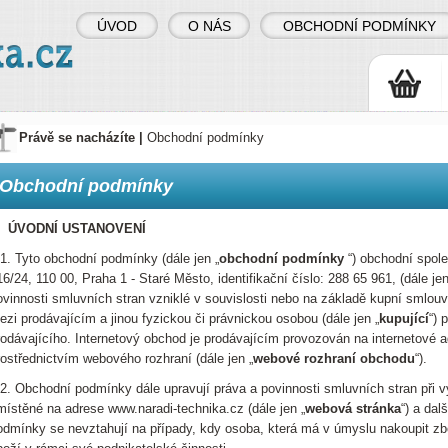
ÚVOD
O NÁS
OBCHODNÍ PODMÍNKY
Právě se nacházíte |
Obchodní podmínky
Obchodní podmínky
. ÚVODNÍ USTANOVENÍ
.1. Tyto obchodní podmínky (dále jen „
obchodní podmínky
“) obchodní spol
16/24, 110 00, Praha 1 - Staré Město, identifikační číslo: 288 65 961, (dále jen
ovinnosti smluvních stran vzniklé v souvislosti nebo na základě kupní smlouvy
ezi prodávajícím a jinou fyzickou či právnickou osobou (dále jen „
kupující
“) 
rodávajícího. Internetový obchod je prodávajícím provozován na internetové a
rostřednictvím webového rozhraní (dále jen „
webové rozhraní obchodu
“).
.2. Obchodní podmínky dále upravují práva a povinnosti smluvních stran při 
místěné na adrese www.naradi-technika.cz (dále jen „
webová stránka
“) a dal
odmínky se nevztahují na případy, kdy osoba, která má v úmyslu nakoupit zbo