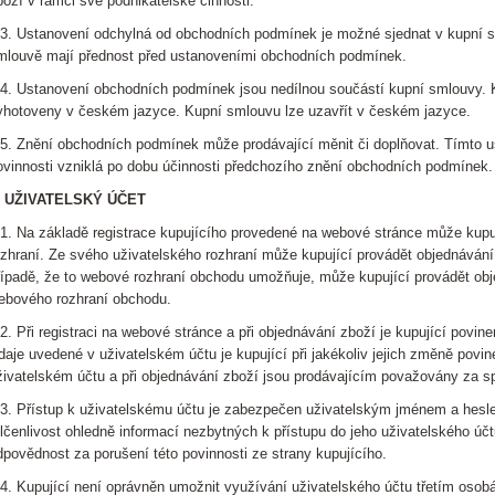
boží v rámci své podnikatelské činnosti.
.3. Ustanovení odchylná od obchodních podmínek je možné sjednat v kupní 
mlouvě mají přednost před ustanoveními obchodních podmínek.
.4. Ustanovení obchodních podmínek jsou nedílnou součástí kupní smlouvy.
yhotoveny v českém jazyce. Kupní smlouvu lze uzavřít v českém jazyce.
.5. Znění obchodních podmínek může prodávající měnit či doplňovat. Tímto 
ovinnosti vzniklá po dobu účinnosti předchozího znění obchodních podmínek.
. UŽIVATELSKÝ ÚČET
.1. Na základě registrace kupujícího provedené na webové stránce může kupuj
ozhraní. Ze svého uživatelského rozhraní může kupující provádět objednávání 
řípadě, že to webové rozhraní obchodu umožňuje, může kupující provádět obj
ebového rozhraní obchodu.
.2. Při registraci na webové stránce a při objednávání zboží je kupující povi
daje uvedené v uživatelském účtu je kupující při jakékoliv jejich změně povi
živatelském účtu a při objednávání zboží jsou prodávajícím považovány za s
.3. Přístup k uživatelskému účtu je zabezpečen uživatelským jménem a hesl
lčenlivost ohledně informací nezbytných k přístupu do jeho uživatelského úč
dpovědnost za porušení této povinnosti ze strany kupujícího.
.4. Kupující není oprávněn umožnit využívání uživatelského účtu třetím osob