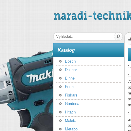
naradi-technika.cz
Hledaná fráze
Katalog
Bosch
1
Dolmar
1
Einhell
7
Ferm
p
m
Fiskars
p
Gardena
p
Hitachi
1
u
Makita
p
Metabo