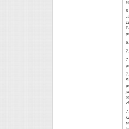
s
6
z
z
P
p
6
7
7
p
7
S
p
j
o
v
7
k
s
k