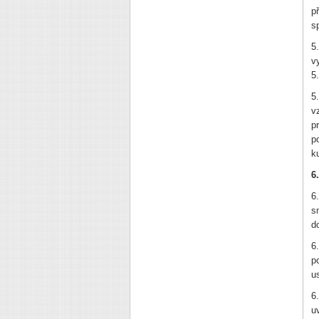
p
s
5
v
5
5
v
p
p
k
6
6
s
d
6
p
u
6
u