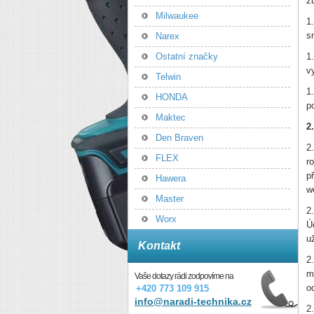
z
Milwaukee
1
s
Narex
Ostatní značky
1
v
Telwin
1
HONDA
p
Maktec
2
Den Braven
2
FLEX
r
p
Hawera
w
Master
2
Worx
Ú
u
Kontakt
2
m
Vaše dotazy rádi zodpovíme na
o
+420 773 109 915
info@naradi-technika.cz
2