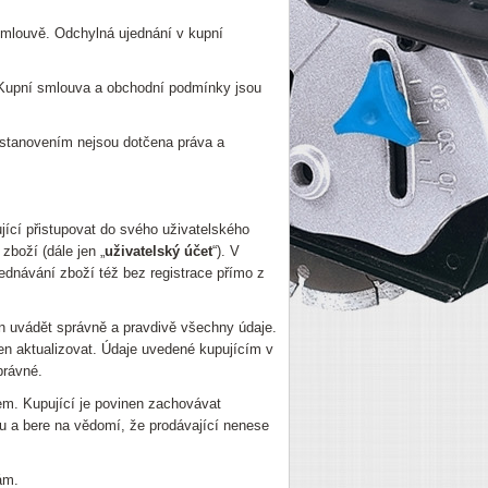
smlouvě. Odchylná ujednání v kupní
 Kupní smlouva a obchodní podmínky jsou
ustanovením nejsou dotčena práva a
ící přistupovat do svého uživatelského
zboží (dále jen „
uživatelský účet
“). V
ednávání zboží též bez registrace přímo z
nen uvádět správně a pravdivě všechny údaje.
nen aktualizovat. Údaje uvedené kupujícím v
právné.
em. Kupující je povinen zachovávat
tu a bere na vědomí, že prodávající nenese
ám.