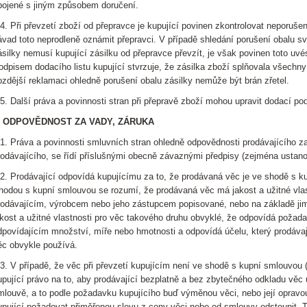
pojené s jiným způsobem doručení.
.4. Při převzetí zboží od přepravce je kupující povinen zkontrolovat neporuše
ávad toto neprodleně oznámit přepravci. V případě shledání porušení obalu 
ásilky nemusí kupující zásilku od přepravce převzít, je však povinen toto uvé
odpisem dodacího listu kupující stvrzuje, že zásilka zboží splňovala všechny
ozdější reklamaci ohledně porušení obalu zásilky nemůže být brán zřetel.
.5. Další práva a povinnosti stran při přepravě zboží mohou upravit dodací p
. ODPOVĚDNOST ZA VADY, ZÁRUKA
.1. Práva a povinnosti smluvních stran ohledně odpovědnosti prodávajícího z
rodávajícího, se řídí příslušnými obecně závaznými předpisy (zejména ustan
.2. Prodávající odpovídá kupujícímu za to, že prodávaná věc je ve shodě s k
hodou s kupní smlouvou se rozumí, že prodávaná věc má jakost a užitné vl
rodávajícím, výrobcem nebo jeho zástupcem popisované, nebo na základě ji
akost a užitné vlastnosti pro věc takového druhu obvyklé, že odpovídá požad
dpovídajícím množství, míře nebo hmotnosti a odpovídá účelu, který prodávají
ěc obvykle používá.
.3. V případě, že věc při převzetí kupujícím není ve shodě s kupní smlouvou (
upující právo na to, aby prodávající bezplatně a bez zbytečného odkladu věc 
mlouvě, a to podle požadavku kupujícího buď výměnou věci, nebo její opravo
upující požadovat přiměřenou slevu z ceny věci nebo od smlouvy odstoupit. T