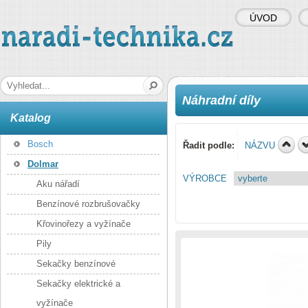
ÚVOD
naradi-technika.cz
Hledaná fráze
Náhradní díly
Katalog
Bosch
Řadit podle:
NÁZVU
Dolmar
VÝROBCE
Aku nářadí
Benzínové rozbrušovačky
Křovinořezy a vyžínače
Pily
Sekačky benzínové
Sekačky elektrické a
vyžínače