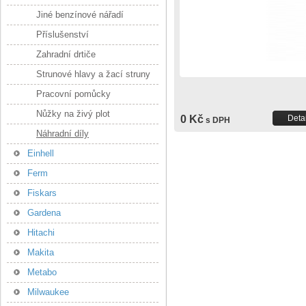
Jiné benzínové nářadí
Příslušenství
Zahradní drtiče
Strunové hlavy a žací struny
Pracovní pomůcky
Nůžky na živý plot
0 Kč
Detai
s DPH
Náhradní díly
Einhell
Ferm
Fiskars
Gardena
Hitachi
Makita
Metabo
Milwaukee