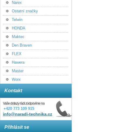
Narex
Ostatní značky
Telwin
HONDA
Maktec
Den Braven
FLEX
Hawera
Master
Worx
Kontakt
Vaše dotazy rádi zodpovíme na
+420 773 109 915
info@naradi-technika.cz
Přihlásit se