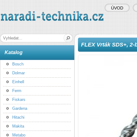
ÚVOD
naradi-technika.cz
Hledaná fráze
FLEX Vrták SDS+, 2-
Katalog
Bosch
Dolmar
Einhell
Ferm
Fiskars
Gardena
Hitachi
Makita
Metabo