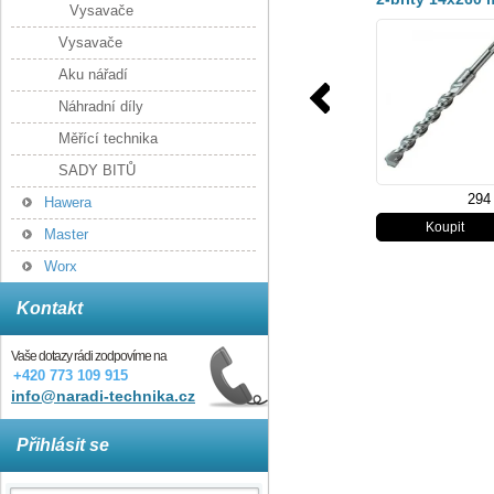
Vysavače
Vysavače
Aku nářadí
Náhradní díly
Měřící technika
SADY BITŮ
294
Hawera
Master
Worx
Kontakt
Vaše dotazy rádi zodpovíme na
+420 773 109 915
info@naradi-technika.cz
Přihlásit se