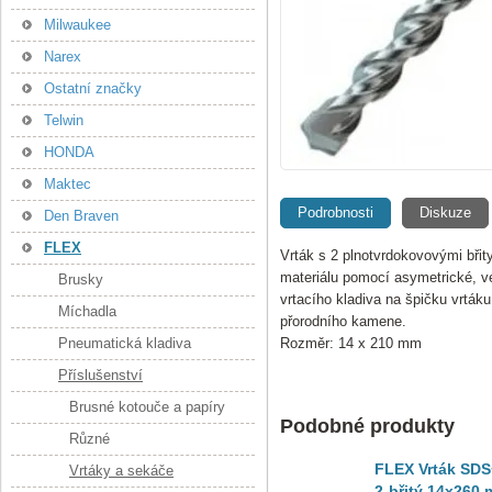
Milwaukee
Narex
Ostatní značky
Telwin
HONDA
Maktec
Podrobnosti
Diskuze
Den Braven
FLEX
Vrták s 2 plnotvrdokovovými břit
materiálu pomocí asymetrické, vel
Brusky
vrtacího kladiva na špičku vrtáku.
Míchadla
přorodního kamene.
Pneumatická kladiva
Rozměr: 14 x 210 mm
Příslušenství
Brusné kotouče a papíry
Podobné produkty
Různé
FLEX Vrták SDS
Vrtáky a sekáče
2-břitý 14x260