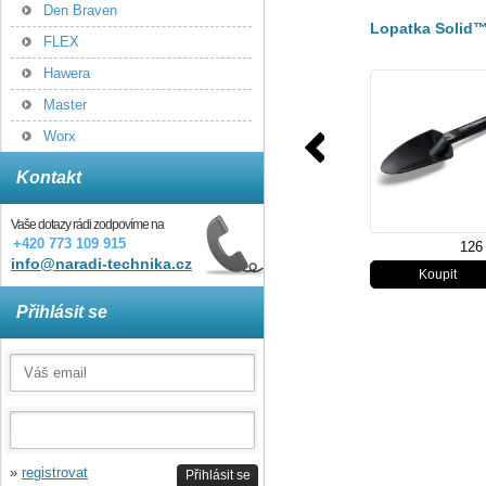
Den Braven
Lopatka Solid
FLEX
Hawera
Master
Worx
Kontakt
Vaše dotazy rádi zodpovíme na
+420 773 109 915
126
info@naradi-technika.cz
Přihlásit se
»
registrovat
Přihlásit se