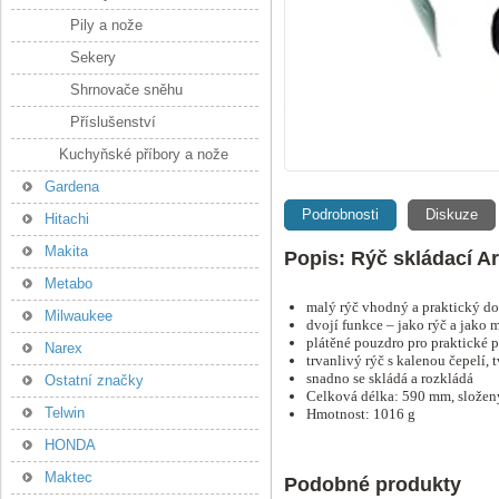
Pily a nože
Sekery
Shrnovače sněhu
Příslušenství
Kuchyňské příbory a nože
Gardena
Podrobnosti
Diskuze
Hitachi
Makita
Popis: Rýč skládací 
Metabo
malý rýč vhodný a praktický do
Milwaukee
dvojí funkce – jako rýč a jako 
plátěné pouzdro pro praktické 
Narex
trvanlivý rýč s kalenou čepelí
snadno se skládá a rozkládá
Ostatní značky
Celková délka: 590 mm, slože
Telwin
Hmotnost: 1016 g
HONDA
Maktec
Podobné produkty