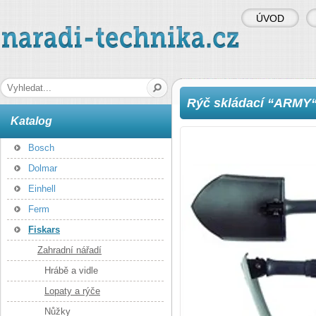
ÚVOD
naradi-technika.cz
Hledaná fráze
Rýč skládací “ARMY“
Katalog
Bosch
Dolmar
Einhell
Ferm
Fiskars
Zahradní nářadí
Hrábě a vidle
Lopaty a rýče
Nůžky