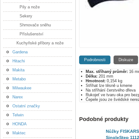
Pily a nože
Sekery
Shrnovače sněhu
Příslušenství
Kuchyňské příbory a nože
Gardena
Podrobnosti
Diskuze
Hitachi
Makita
Max. stříhaný průměr:
16 m
Délka:
201 mm
Metabo
Hmotnost:
0,154 kg
Stříhat lze těsně u kmene
Milwaukee
Na stříhání čerstvého dřeva
Rukojeť ve tvaru oka pro bez
Narex
Čepele jsou ze švédské nerez
Ostatní značky
Telwin
Podobné produkty
HONDA
Nůžky FISKARS
Maktec
SingleStep 111