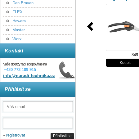
Den Braven
FLEX
Hawera
Master
Worx
Kontakt
349
Vaše dotazy rádi zodpovíme na
+420 773 109 915
Nůžky na živý
info@naradi-technika.cz
plot Fiskars
POWERLEVER
Přihlásit se
114750
949
»
registrovat
Přihlásit se