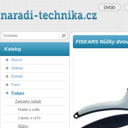
ÚVOD
naradi-technika.cz
Hledaná fráze
FISKARS Nůžky dvou
Katalog
Bosch
Dolmar
Einhell
Ferm
Fiskars
Zahradní nářadí
Hrábě a vidle
Lopaty a rýče
Nůžky