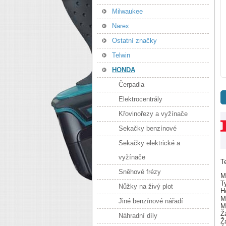
Milwaukee
Narex
Ostatní značky
Telwin
HONDA
Čerpadla
Elektrocentrály
Křovinořezy a vyžínače
Sekačky benzínové
Sekačky elektrické a
vyžínače
T
Sněhové frézy
M
T
Nůžky na živý plot
H
M
Jiné benzínové nářadí
M
Ž
Náhradní díly
Ž