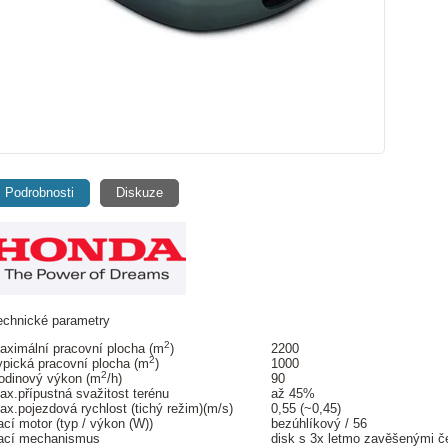
Podrobnosti
Diskuze
echnické parametry
2
aximální pracovní plocha (m
)
2200
2
ypická pracovní plocha (m
)
1000
2
odinový výkon (m
/h)
90
ax.přípustná svažitost terénu
až 45%
ax.pojezdová rychlost (tichý režim)(m/s)
0,55 (~0,45)
ací motor (typ / výkon (W))
bezúhlíkový / 56
ací mechanismus
disk s 3x letmo zavěšenými 