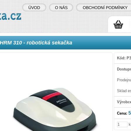
ÚVOD
O NÁS
OBCHODNÍ PODMÍNKY
HRM 310 - robotická sekačka
Kód:
P3
Dostupn
Prodejn
Sklad e
Výrobc
5
Cena:
k