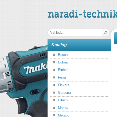
naradi-technika.cz
Hledaná fráze
Katalog
Bosch
Dolmar
Einhell
Ferm
Fiskars
Gardena
Hitachi
Makita
Metabo