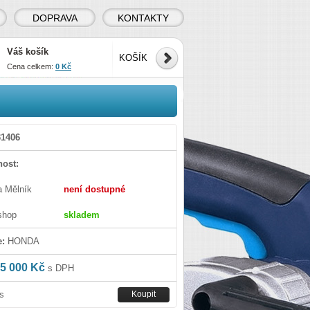
DOPRAVA
KONTAKTY
Váš košík
KOŠÍK
Cena celkem:
0 Kč
1406
ost:
a Mělník
není dostupné
shop
skladem
e:
HONDA
5 000 Kč
s DPH
s