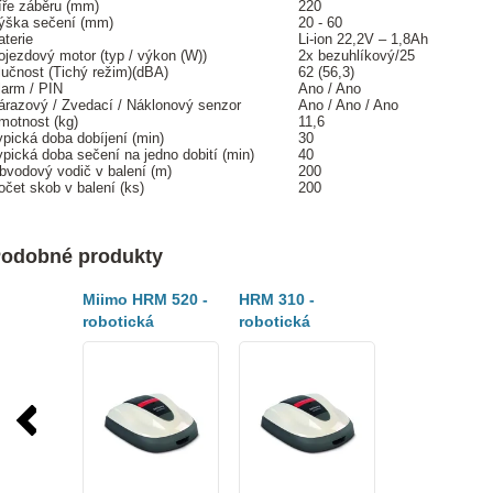
íře záběru (mm)
220
ýška sečení (mm)
20 - 60
aterie
Li-ion 22,2V – 1,8Ah
ojezdový motor (typ / výkon (W))
2x bezuhlíkový/25
lučnost (Tichý režim)(dBA)
62 (56,3)
larm / PIN
Ano / Ano
árazový / Zvedací / Náklonový senzor
Ano / Ano / Ano
motnost (kg)
11,6
ypická doba dobíjení (min)
30
ypická doba sečení na jedno dobití (min)
40
bvodový vodič v balení (m)
200
očet skob v balení (ks)
200
odobné produkty
Miimo HRM 520 -
HRM 310 -
robotická
robotická
sekačka
sekačka