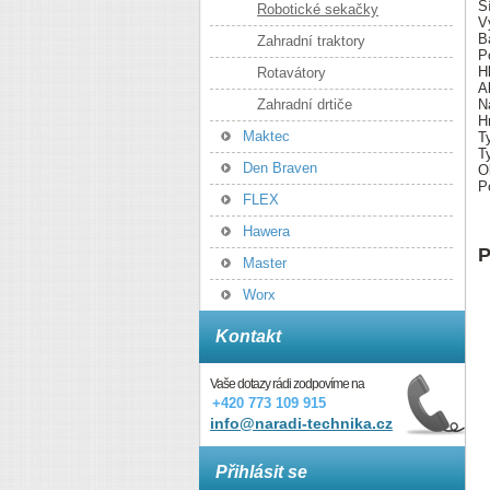
Š
Robotické sekačky
V
B
Zahradní traktory
P
H
Rotavátory
A
Zahradní drtiče
N
H
Maktec
T
T
Den Braven
O
P
FLEX
Hawera
P
Master
Worx
Kontakt
Vaše dotazy rádi zodpovíme na
+420 773 109 915
info@naradi-technika.cz
Přihlásit se