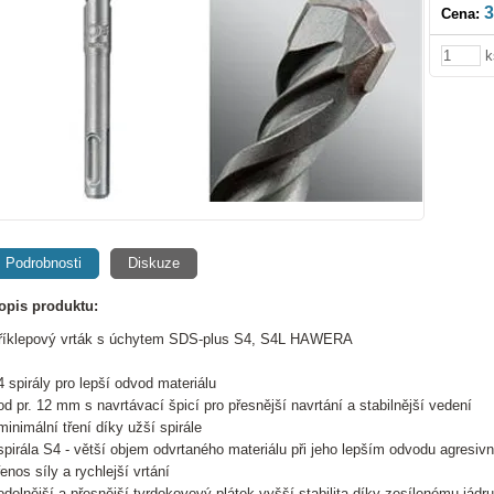
3
Cena:
k
Podrobnosti
Diskuze
opis produktu:
říklepový vrták s úchytem SDS-plus S4, S4L HAWERA
 4 spirály pro lepší odvod materiálu
 od pr. 12 mm s navrtávací špicí pro přesnější navrtání a stabilnější vedení
 minimální tření díky užší spirále
 spirála S4 - větší objem odvrtaného materiálu při jeho lepším odvodu agresivn
enos síly a rychlejší vrtání
 odolnější a přesnější tvrdokovový plátek vyšší stabilita díky zesílenému jádru