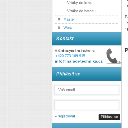
Vrtáky do kovu
-
Vrtáky do betonu
P
Master
-
Worx
-
Kontakt
P
Vaše dotazy rádi zodpovíme na
+420 773 109 915
info@naradi-technika.cz
Přihlásit se
»
registrovat
Přihlásit se