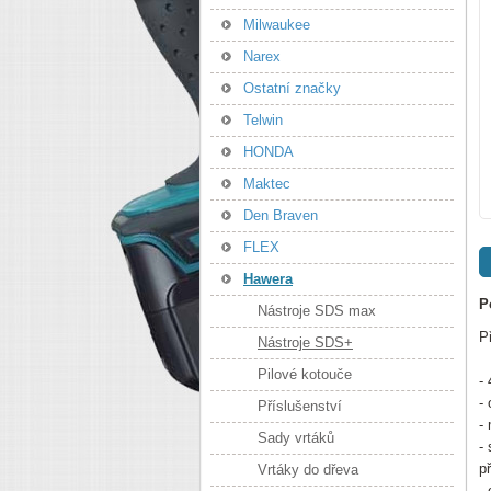
Milwaukee
Narex
Ostatní značky
Telwin
HONDA
Maktec
Den Braven
FLEX
Hawera
P
Nástroje SDS max
P
Nástroje SDS+
Pilové kotouče
-
-
Příslušenství
-
Sady vrtáků
-
př
Vrtáky do dřeva
-