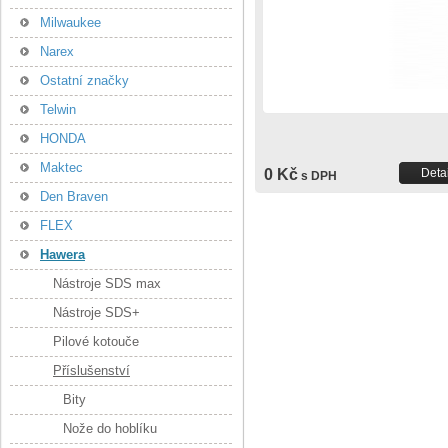
Milwaukee
Narex
Ostatní značky
Telwin
HONDA
Maktec
0 Kč
Detai
s DPH
Den Braven
FLEX
Hawera
Nástroje SDS max
Nástroje SDS+
Pilové kotouče
Příslušenství
Bity
Nože do hoblíku