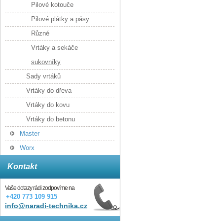
Pilové kotouče
Pilové plátky a pásy
Různé
Vrtáky a sekáče
sukovníky
Sady vrtáků
Vrtáky do dřeva
Vrtáky do kovu
Vrtáky do betonu
Master
Worx
Kontakt
Vaše dotazy rádi zodpovíme na
+420 773 109 915
info@naradi-technika.cz