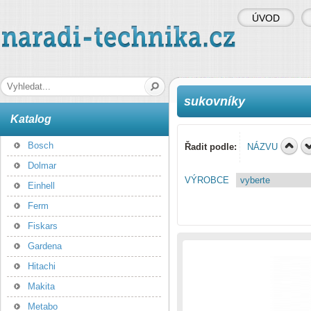
ÚVOD
naradi-technika.cz
Hledaná fráze
sukovníky
Katalog
Bosch
Řadit podle:
NÁZVU
Dolmar
VÝROBCE
Einhell
Ferm
Fiskars
Gardena
Hitachi
Makita
Metabo