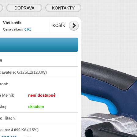
DOPRAVA
KONTAKTY
Váš košík
KOŠÍK
Cena celkem:
0 Kč
9
avatele:
G12SE2(1200W)
ost:
a Mělník
není dostupné
shop
skladem
e:
Hitachi
 cena:
4 690 Kč
(
-15%
)