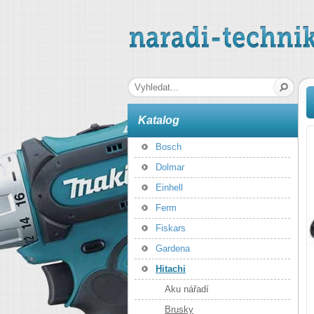
naradi-technika.cz
Hledaná fráze
Katalog
Bosch
Dolmar
Einhell
Ferm
Fiskars
Gardena
Hitachi
Aku nářadí
Brusky