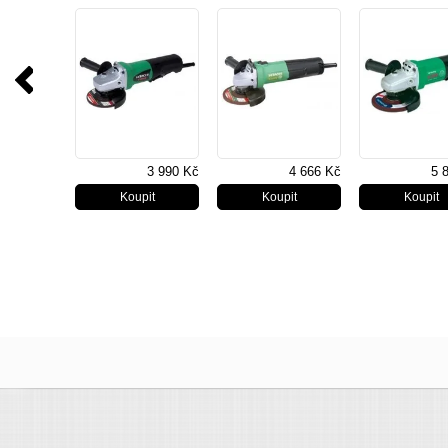
HITACHI
3 990 Kč
4 666 Kč
5 