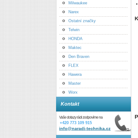
Milwaukee
Narex
K
Ostatní značky
Telwin
HONDA
Maktec
Den Braven
FLEX
Hawera
Master
Worx
Kontakt
P
Vaše dotazy rádi zodpovíme na
+420 773 109 915
info@naradi-technika.cz