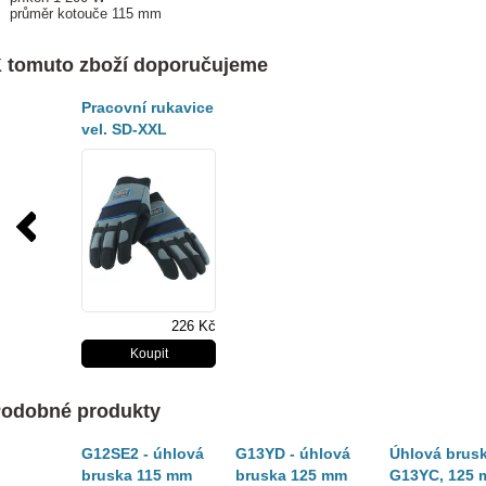
průměr kotouče 115 mm
 tomuto zboží doporučujeme
Pracovní rukavice
vel. SD-XXL
226 Kč
odobné produkty
G12SE2 - úhlová
G13YD - úhlová
Úhlová brus
bruska 115 mm
bruska 125 mm
G13YC, 125 