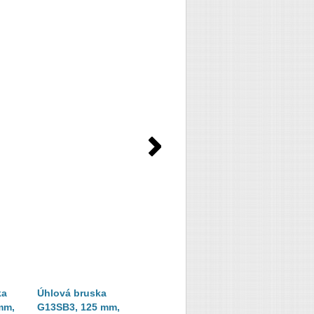
ka
Úhlová bruska
G12SA3 - úhlová
mm,
G13SB3, 125 mm,
bruska 125 mm