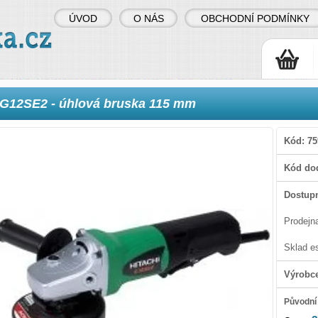
ÚVOD
O NÁS
OBCHODNÍ PODMÍNKY
G12SE2 - úhlová bruska 115 mm
Kód:
75
Kód dod
Dostupn
Prodejn
Sklad e
Výrobc
Původní