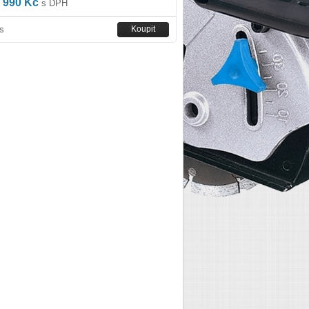
 990 Kč
s DPH
s