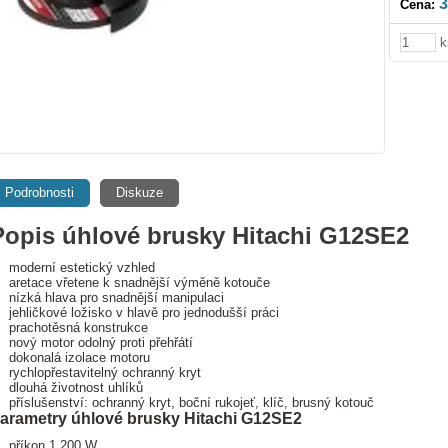
3
Cena:
k
Podrobnosti
Diskuze
Popis úhlové brusky Hitachi G12SE2
moderní estetický vzhled
aretace vřetene k snadnější výměně kotouče
nízká hlava pro snadnější manipulaci
jehličkové ložisko v hlavě pro jednodušší práci
prachotěsná konstrukce
nový motor odolný proti přehřátí
dokonalá izolace motoru
rychlopřestavitelný ochranný kryt
dlouhá životnost uhlíků
příslušenství: ochranný kryt, boční rukojeť, klíč, brusný kotouč
arametry úhlové brusky Hitachi G12SE2
příkon 1 200 W