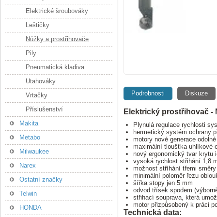
Elektrické šroubováky
Leštičky
Nůžky a prostřihovače
Pily
Pneumatická kladiva
Utahováky
Podrobnosti
Diskuze
Vrtačky
Příslušenství
Elektrický prostřihovač
Makita
Plynulá regulace rychlosti sy
hermetický systém ochrany př
Metabo
motory nové generace odolné 
maximální tloušťka uhlíkové 
Milwaukee
nový ergonomický tvar krytu i
vysoká rychlost střihání 1,8 
Narex
možnost stříhání třemi směry
minimální poloměr řezu oblou
Ostatní značky
šířka stopy jen 5 mm
odvod třísek spodem (výborně 
Telwin
střihací souprava, která umož
motor přizpůsobený k práci p
HONDA
Technická data: