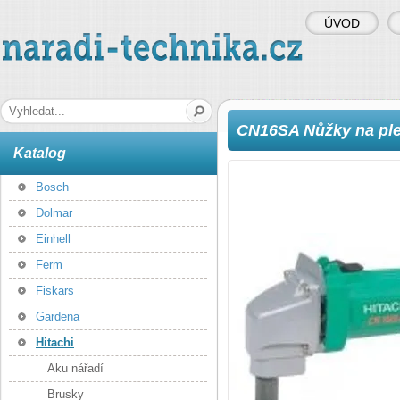
ÚVOD
naradi-technika.cz
Hledaná fráze
CN16SA Nůžky na pl
Katalog
Bosch
Dolmar
Einhell
Ferm
Fiskars
Gardena
Hitachi
Aku nářadí
Brusky