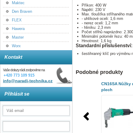
Maktec
Příkon: 400 W
Napětí: 230 V
Den Braven
Max. tloušťka stříhaného mate
- uhlíkové oceli: 1,6 mm
FLEX
- nerez oceli: 1,2 mm
- hliníku: 2,3 mm
Hawera
Počet střihů naprázdno: 2.30
Minimální poloměr řezu: 40 
Master
Hmotnost: 1,6 kg
Standardní příslušenství:
Worx
šestihranný klíč pro výměnu 
Kontakt
Vaše dotazy rádi zodpovíme na
Podobné produkty
+420 773 109 915
info@naradi-technika.cz
CN16SA Nůžky 
plech
Přihlásit se