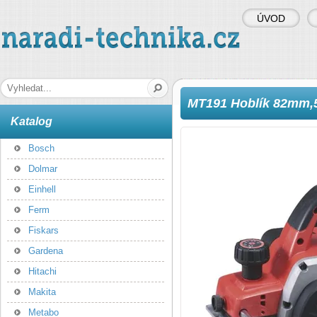
ÚVOD
naradi-technika.cz
Hledaná fráze
MT191 Hoblík 82mm
Katalog
Bosch
Dolmar
Einhell
Ferm
Fiskars
Gardena
Hitachi
Makita
Metabo