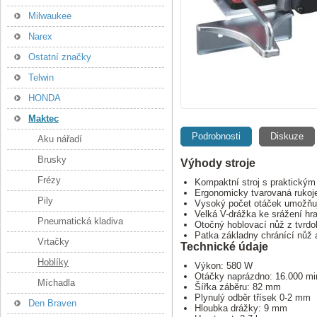
Milwaukee
Narex
Ostatní značky
Telwin
HONDA
Maktec
Podrobnosti
Diskuze
Aku nářadí
Brusky
Výhody stroje
Frézy
Kompaktní stroj s praktickým
Ergonomicky tvarovaná rukoj
Pily
Vysoký počet otáček umožňuj
Velká V-drážka ke srážení hr
Pneumatická kladiva
Otočný hoblovací nůž z tvrd
Patka základny chránící nůž 
Vrtačky
Technické údaje
Hoblíky
Výkon: 580 W
Otáčky naprázdno: 16.000 mi
Míchadla
Šířka záběru: 82 mm
Plynulý odběr třísek 0-2 mm
Den Braven
Hloubka drážky: 9 mm