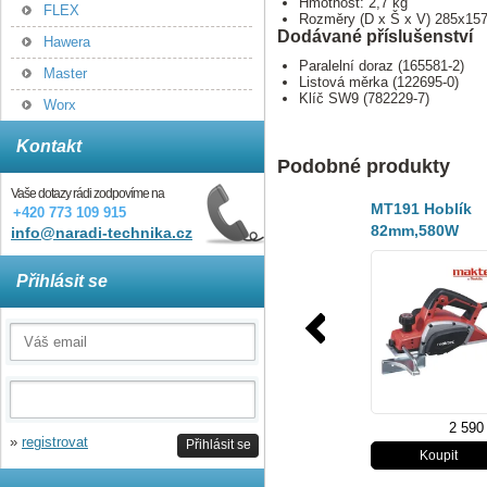
Hmotnost: 2,7 kg
FLEX
Rozměry (D x Š x V) 285x1
Dodávané příslušenství
Hawera
Paralelní doraz (165581-2)
Master
Listová měrka (122695-0)
Klíč SW9 (782229-7)
Worx
Kontakt
Podobné produkty
Vaše dotazy rádi zodpovíme na
MT191 Hoblík
+420 773 109 915
82mm,580W
info@naradi-technika.cz
Přihlásit se
2 590
»
registrovat
Přihlásit se