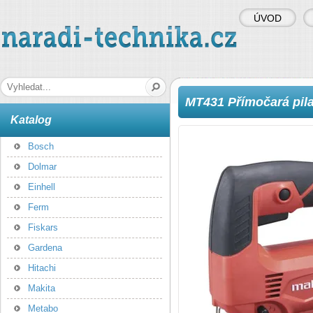
ÚVOD
naradi-technika.cz
Hledaná fráze
MT431 Přímočará pil
Katalog
Bosch
Dolmar
Einhell
Ferm
Fiskars
Gardena
Hitachi
Makita
Metabo