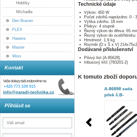
Hoblíky
Technické údaje
Míchadla
Výkon: 450 W
Počet zdvihů naprázdno: 0 - 
Den Braven
Výška zdvihu: 18 mm
Překyv: 4 stupně
FLEX
Řezný výkon do dřeva: 65 m
Řezný výkon do oceli/hliníku
Hawera
Hmotnost: 1,9 kg
Rozměr (D x Š x V) 214x75
Master
Dodávané příslušenství
Worx
Pilový list (A-85628)
Inbusový klíč (783201-2)
Kontakt
K tomuto zboží dopor
Vaše dotazy rádi zodpovíme na
+420 773 109 915
A-86898 sada
info@naradi-technika.cz
pilek č.B-
13,16,22,23,105
Přihlásit se
5ks