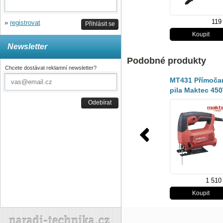
119
»
registrovat
Přihlásit se
Newsletter
Podobné produkty
Chcete dostávat reklamní newsletter?
MT431 Přímoča
pila Maktec 45
Odebírat
1 510