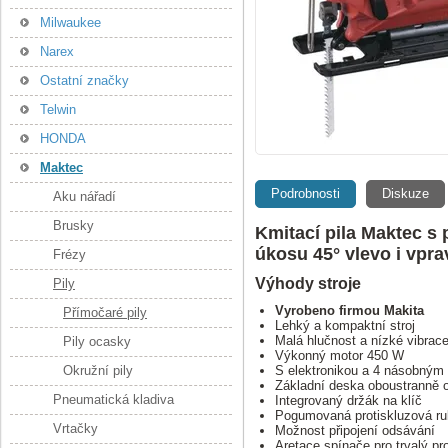
Milwaukee
Narex
Ostatní značky
Telwin
HONDA
Maktec
Podrobnosti
Diskuze
Aku nářadí
Brusky
Kmitací pila Maktec s
úkosu 45° vlevo i vpra
Frézy
Výhody stroje
Pily
Vyrobeno firmou Makita
Přímočaré pily
Lehký a kompaktní stroj
Malá hlučnost a nízké vibrac
Pily ocasky
Výkonný motor 450 W
Okružní pily
S elektronikou a 4 násobným
Základní deska oboustranně 
Pneumatická kladiva
Integrovaný držák na klíč
Pogumovaná protiskluzová ru
Vrtačky
Možnost připojení odsávání
Aretace spínače pro trvalý pr