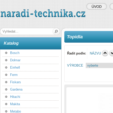
ÚVOD
naradi-technika.cz
Hledaná fráze
Topidla
Katalog
Bosch
Řadit podle:
NÁZVU
Dolmar
VÝROBCE
Einhell
Ferm
Fiskars
Gardena
Hitachi
Makita
Metabo