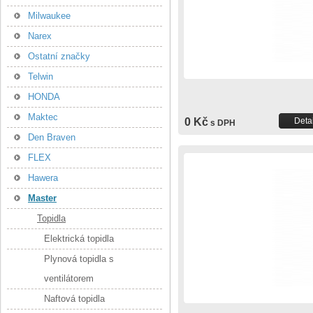
Milwaukee
Narex
Ostatní značky
Telwin
HONDA
Maktec
0 Kč
Detai
s DPH
Den Braven
FLEX
Hawera
Master
Topidla
Elektrická topidla
Plynová topidla s
ventilátorem
Naftová topidla