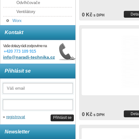
Odvlhčovače
Ventilátory
0 Kč
Detai
s DPH
Worx
Kontakt
Vaše dotazy rádi zodpovíme na
+420 773 109 915
info@naradi-technika.cz
Přihlásit se
0 Kč
Detai
s DPH
»
registrovat
Přihlásit se
Newsletter