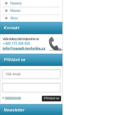
Hawera
Master
Worx
Kontakt
Vaše dotazy rádi zodpovíme na
+420 773 109 915
info@naradi-technika.cz
Přihlásit se
»
registrovat
Přihlásit se
Newsletter