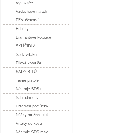
Vysavače
Vzduchové nářadí
Příslušenství
Hoblíky
Diamantové kotouče
SKLÍČIDLA
Sady vrtáků
Pilové kotouče
SADY BITŮ
Tavné pistole
Nástroje SDS+
Náhradní díly
Pracovní pomůcky
Nůžky na živý plot
Vrtáky do kovu
Nástroje SDS max