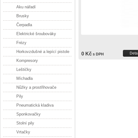
Aku nářadí
Brusky
Čerpadla
Elektrické šroubováky
Frézy
Horkovzdušné a lepící pistole
0 Kč
Detai
s DPH
Kompresory
Leštičky
Míchadla
Nůžky a prostřihovače
Pily
Pneumatická kladiva
Sponkovačky
Stolní pily
Vrtačky