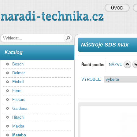
ÚVOD
naradi-technika.cz
Hledaná fráze
Nástroje SDS max
Katalog
Bosch
Řadit podle:
NÁZVU
Dolmar
VÝROBCE
Einhell
Ferm
Fiskars
Gardena
Hitachi
Makita
Metabo