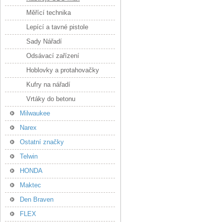
Měřící technika
Lepící a tavné pistole
Sady Nářadí
Odsávací zařízení
Hoblovky a protahovačky
Kufry na nářadí
Vrtáky do betonu
Milwaukee
Narex
Ostatní značky
Telwin
HONDA
Maktec
Den Braven
FLEX