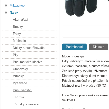
Milwaukee
Narex
Aku nářadí
Brusky
Frézy
Míchadla
Podrobnosti
Diskuze
Nůžky a prostřihovače
Pily
Moderní design
Díky vybraným materiálům a kval
Pneumatická kladiva
extrémní zatížení, a přitom zůst
Utahováky
Zesílené prsty zvyšují životnost
Dlaňové vycpávky tlumí vibrace
Vrtačky
Pásek na zápěstí pro přitažení k
Vysavače
Možnost praní v pračce (30 °C)
Příslušenství
Logo Narex jako záruka ověřené k
Různé
Velikost L
Vrtáky a sekáče