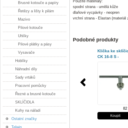
Použité materiály:
Brusné kotouče a papíry
spodní strana - umělá kůže
Řetězy a lišty k pilám
dlaňové vycpávky - neopren
vrchní strana - Elastan (materiál
Mazivo
Pilové kotouče
Uhlíky
Podobné produkty
Pilové plátky a pásy
Klička ke sklíči
Vysavače
CK 16-8 S -
Hoblíky
00647534
Náhradní díly
Sady vrtáků
Pracovní pomůcky
Řezné a brusné kotouče
SKLÍČIDLA
82
Kufry na nářadí
Ostatní značky
Telwin