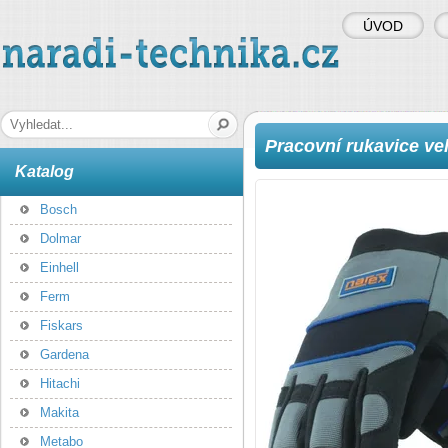
ÚVOD
naradi-technika.cz
Hledaná fráze
Pracovní rukavice ve
Katalog
Bosch
Dolmar
Einhell
Ferm
Fiskars
Gardena
Hitachi
Makita
Metabo