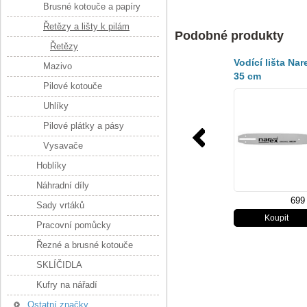
Brusné kotouče a papíry
Řetězy a lišty k pilám
Podobné produkty
Řetězy
Vodící lišta Nar
Mazivo
35 cm
Pilové kotouče
Uhlíky
Pilové plátky a pásy
Vysavače
Hoblíky
Náhradní díly
699
Sady vrtáků
Pracovní pomůcky
Řezné a brusné kotouče
SKLÍČIDLA
Kufry na nářadí
Ostatní značky