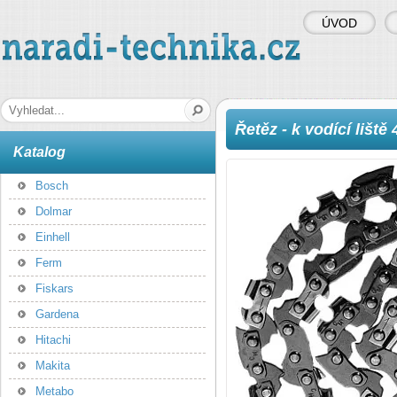
ÚVOD
naradi-technika.cz
Hledaná fráze
Řetěz - k vodící lišt
Katalog
Bosch
Dolmar
Einhell
Ferm
Fiskars
Gardena
Hitachi
Makita
Metabo