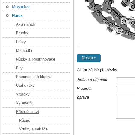
Milwaukee
Narex
Aku nářadí
Brusky
Frézy
Míchadla
Diskuze
Nůžky a prostřihovače
Pily
Zatím žádné příspěvky
Pneumatická kladiva
Jméno a příjmení
Utahováky
Předmět
Vrtačky
Zpráva
Vysavače
Příslušenství
Různé
Vrtáky a sekáče