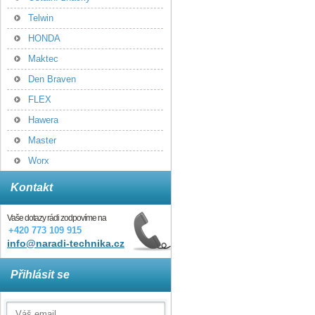
Telwin
HONDA
Maktec
Den Braven
FLEX
Hawera
Master
Worx
Kontakt
Vaše dotazy rádi zodpovíme na
+420 773 109 915
info@naradi-technika.cz
Přihlásit se