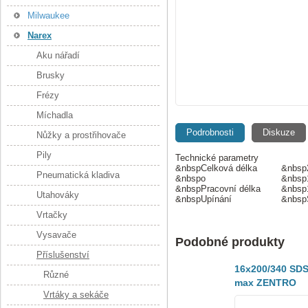
Milwaukee
Narex
Aku nářadí
Brusky
Frézy
Míchadla
Podrobnosti
Diskuze
Nůžky a prostřihovače
Pily
Technické parametry
&nbspCelková délka
&nbsp
Pneumatická kladiva
&nbspo
&nbs
&nbspPracovní délka
&nbsp
Utahováky
&nbspUpínání
&nbsp
Vrtačky
Vysavače
Podobné produkty
Příslušenství
16x200/340 SDS
Různé
max ZENTRO
Vrtáky a sekáče