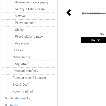
Brusné kotouče a papíry
Řetězy a lišty k pilám
Mazivo
Pilové kotouče
Uhlíky
956
Pilové plátky a pásy
Vysavače
Hoblíky
Náhradní díly
Sady vrtáků
Pracovní pomůcky
Řezné a brusné kotouče
SKLÍČIDLA
Kufry na nářadí
Ostatní značky
Telwin