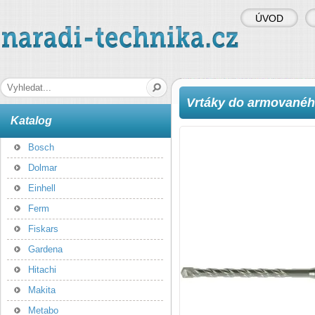
ÚVOD
naradi-technika.cz
Hledaná fráze
Vrtáky do armovanéh
Katalog
Bosch
Dolmar
Einhell
Ferm
Fiskars
Gardena
Hitachi
Makita
Metabo