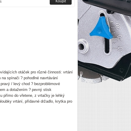
s
ídajících otáček pro různé činnosti: vrtání
h na spínači ? pohodlné navrtávání
 pravý / levý chod ? bezproblémové
skem a dotažením ? pevný stisk
ku přímo do vřetene, z vrtačky je lehký
oubky vrtání, přídavné držadlo, krytka pro