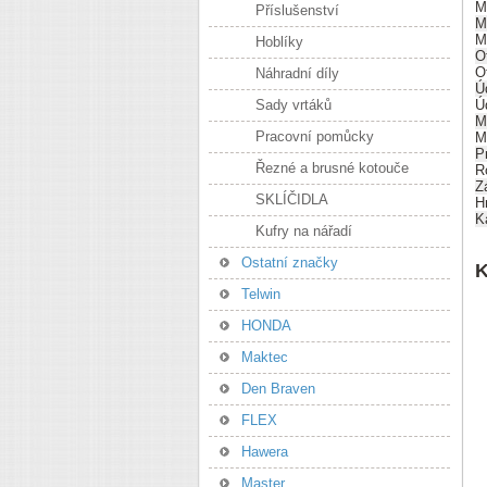
M
Příslušenství
M
M
Hoblíky
O
O
Náhradní díly
Ú
Sady vrtáků
Ú
M
Pracovní pomůcky
M
P
Řezné a brusné kotouče
R
Z
SKLÍČIDLA
H
K
Kufry na nářadí
Ostatní značky
K
Telwin
HONDA
Maktec
Den Braven
FLEX
Hawera
Master