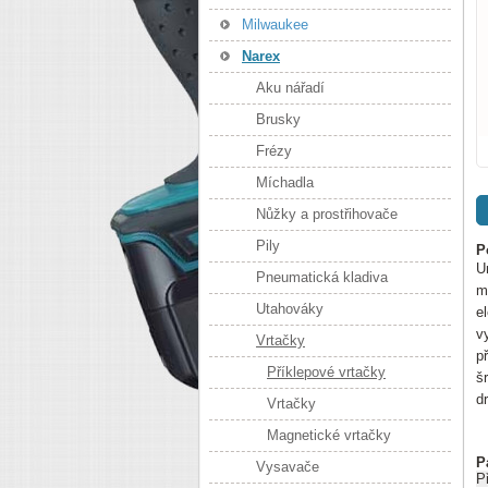
Milwaukee
Narex
Aku nářadí
Brusky
Frézy
Míchadla
Nůžky a prostřihovače
Pily
P
U
Pneumatická kladiva
m
Utahováky
e
v
Vrtačky
p
Příklepové vrtačky
š
d
Vrtačky
Magnetické vrtačky
P
Vysavače
P