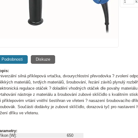
k
Podrobnosti
Diskuze
opis:
niverzální silná příklepová vrtačka, dvourychlostní převodovka ? zvolení odpov
ěkkých materiálů, tvrdých materiálů, šroubování, řezání závitů plynulý rozbě
lektronická regulace otáček ? doladění vhodných otáček dle povahy materiálu
ytahování nástroje z materiálu a šroubování zubové sklíčidlo s kvalitním sti
ři příklepovém vrtání vnitřní šestihran ve vřeteni ? nasazení šroubovacího dří
roubovák. Součásti dodávky je zubové sklíčidlo, dorazová tyč pro nastavení hl
ržení dříku ve vřetenu.
arametry:
říkon [W]:
650