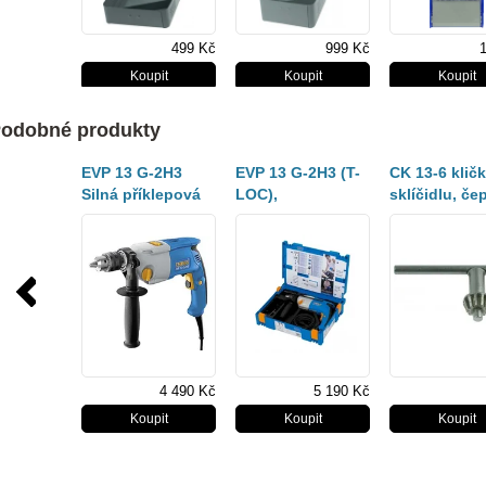
499 Kč
999 Kč
odobné produkty
EVP 13 G-2H3
EVP 13 G-2H3 (T-
CK 13-6 klič
Silná příklepová
LOC),
sklíčidlu, če
vrtačka s širokým
PŘÍKLEPOVÁ
6mm
rozsahem použití
(65403713)
4 490 Kč
5 190 Kč