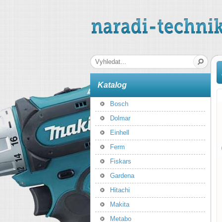
naradi-technika.cz
Hledaná fráze
Katalog
Bosch
Dolmar
Einhell
Ferm
Fiskars
Gardena
Hitachi
Makita
Metabo