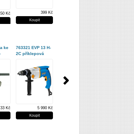
399 Kč
149 Kč
150 Kč
210
ka ke
763321 EVP 13 H-
EVP 13 E-2H3
p
2C příklepová
(00624029)
vrtačka
33 Kč
5 990 Kč
3 598 Kč