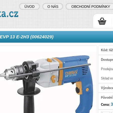
ÚVOD
O NÁS
OBCHODNÍ PODMÍNKY
EVP 13 E-2H3 (00624029)
Kód:
62
Dostupn
Prodejn
Sklad e
Výrobc
Původní
3
Cena: