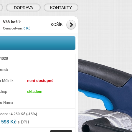
DOPRAVA
KONTAKTY
Váš košík
KOŠÍK
Cena celkem:
0 Kč
4029
ost:
a Mělník
není dostupné
shop
skladem
e:
Narex
 cena:
4 250 Kč
(
-15%
)
 598 Kč
s DPH