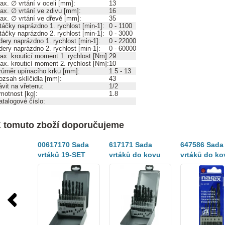
ax. ∅ vrtání v oceli [mm]:
13
ax. ∅ vrtání ve zdivu [mm]:
16
ax. ∅ vrtání ve dřevě [mm]:
35
táčky naprázdno 1. rychlost [min-1]:
0 - 1100
táčky naprázdno 2. rychlost [min-1]:
0 - 3000
dery naprázdno 1. rychlost [min-1]:
0 - 22000
dery naprázdno 2. rychlost [min-1]:
0 - 60000
ax. krouticí moment 1. rychlost [Nm]:
29
ax. krouticí moment 2. rychlost [Nm]:
10
růměr upínacího krku [mm]:
1.5 - 13
ozsah sklíčidla [mm]:
43
ávit na vřetenu:
1/2
motnost [kg]:
1.8
atalogové číslo:
 tomuto zboží doporučujeme
00617170 Sada
617171 Sada
647586 Sada
vrtáků 19-SET
vrtáků do kovu
vrtáků do ko
HSS-R
HSS-R 25-ti dílná
HSS-R 6-ti dí
DB METAL