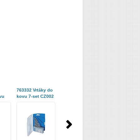
763332 Vrtáky do
D-05175 Sada
Sada vrtáků do
vu
kovu 7-set CZ002
vrtáků do kamene
dřeva 5-ti dílná
lná
5 ks
DB WOOD 6475