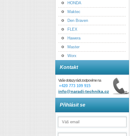
HONDA
Maktec
Den Braven
FLEX
Hawera
Master
Worx
Kontakt
Vaše dotazy rádi zodpovíme na
+420 773 109 915
info@naradi-technika.cz
Přihlásit se