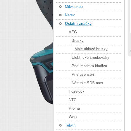
Milwaukee
Narex
Ostatní značky
AEG
Brusky
Malé úhlové brusky
Elektrické šroubováky
Pneumatická kladiva
Příslušenství
Nástroje SDS max
Hozelock
NTC
Proma
Worx
Telwin