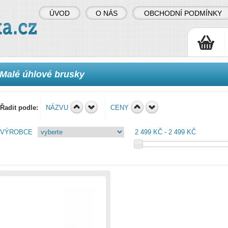
ÚVOD
O NÁS
OBCHODNÍ PODMÍNKY
Malé úhlové brusky
Řadit podle:
NÁZVU
CENY
VÝROBCE
2 499 KČ
2 499 KČ