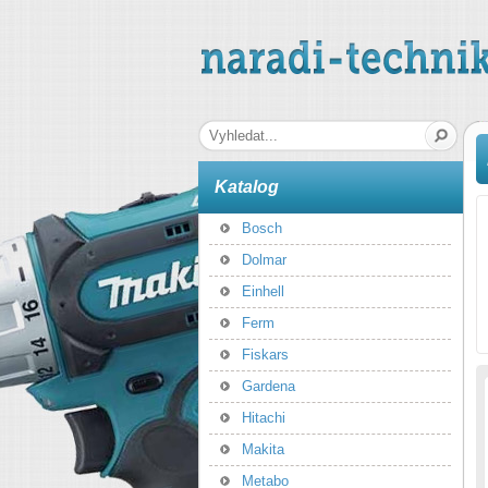
naradi-technika.cz
Hledaná fráze
Katalog
Bosch
Dolmar
Einhell
Ferm
Fiskars
Gardena
Hitachi
Makita
Metabo