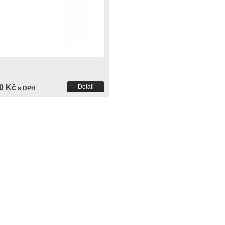
0 Kč
Detail
s DPH