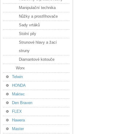
Manipulační technika
Nůžky a prostřihovače
Sady vrtáků
Stolní pily
Strunové hlavy a žací
struny
Diamantové kotouče
Worx
Telwin
HONDA
Maktec
Den Braven
FLEX
Hawera
Master