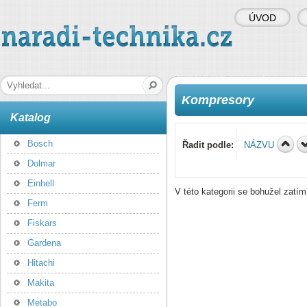
ÚVOD
naradi-technika.cz
Hledaná fráze
Kompresory
Katalog
Bosch
Řadit podle:
NÁZVU
Dolmar
Einhell
V této kategorii se bohužel zatí
Ferm
Fiskars
Gardena
Hitachi
Makita
Metabo