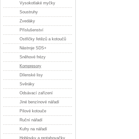
Vysokotlaké myčky
Soustruhy
Zvedáky
Příslušenství
Ostřičky řetězů a kotoučů
Nástroje SDS+
Sněhové frézy
Kompresory
Dílenské lisy
Svěráky
Odsávací zařízení
Jiné benzínové nářadí
Pilové kotouče
Ruční nářadí
Kufry na nářadí
Hoblovky a protahovačky