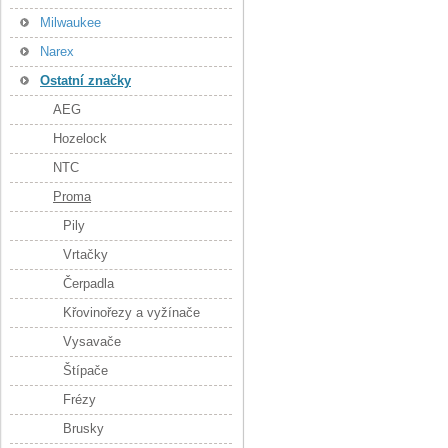
Milwaukee
Narex
Ostatní značky
AEG
Hozelock
NTC
Proma
Pily
Vrtačky
Čerpadla
Křovinořezy a vyžínače
Vysavače
Štípače
Frézy
Brusky