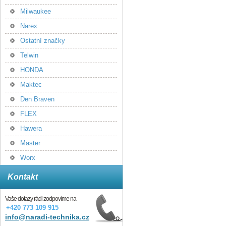
Milwaukee
Narex
Ostatní značky
Telwin
HONDA
Maktec
Den Braven
FLEX
Hawera
Master
Worx
Kontakt
Vaše dotazy rádi zodpovíme na
+420 773 109 915
info@naradi-technika.cz