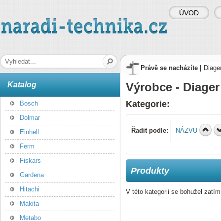
ÚVOD
naradi-technika.cz
Hledaná fráze
Právě se nacházíte |
Diage
Katalog
Výrobce - Diager
Kategorie:
Bosch
Dolmar
Řadit podle:
NÁZVU
Einhell
Ferm
Fiskars
Produkty
Gardena
Hitachi
V této kategorii se bohužel zatí
Makita
Metabo