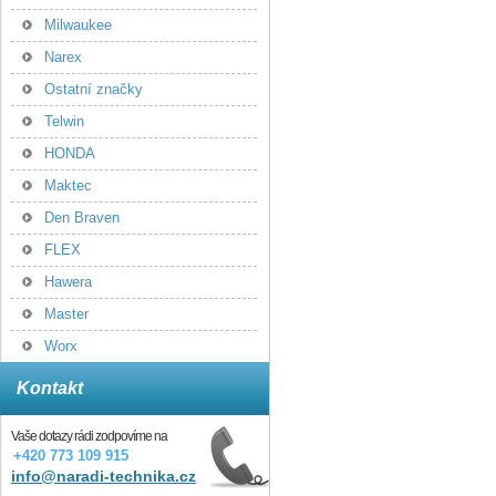
Milwaukee
Narex
Ostatní značky
Telwin
HONDA
Maktec
Den Braven
FLEX
Hawera
Master
Worx
Kontakt
Vaše dotazy rádi zodpovíme na
+420 773 109 915
info@naradi-technika.cz