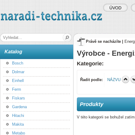
ÚVOD
naradi-technika.cz
Hledaná fráze
Právě se nacházíte |
Energ
Katalog
Výrobce - Energi
Kategorie:
Bosch
Dolmar
Řadit podle:
NÁZVU
Einhell
Ferm
Fiskars
Produkty
Gardena
Hitachi
V této kategorii se bohužel zatí
Makita
Metabo