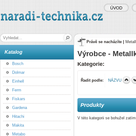
ÚVOD
naradi-technika.cz
Hledaná fráze
Právě se nacházíte |
Metall
Katalog
Výrobce - Metallk
Kategorie:
Bosch
Dolmar
Řadit podle:
NÁZVU
Einhell
Ferm
Fiskars
Produkty
Gardena
Hitachi
V této kategorii se bohužel zatí
Makita
Metabo