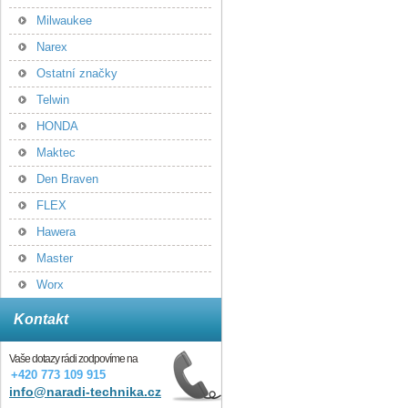
Milwaukee
Narex
Ostatní značky
Telwin
HONDA
Maktec
Den Braven
FLEX
Hawera
Master
Worx
Kontakt
Vaše dotazy rádi zodpovíme na
+420 773 109 915
info@naradi-technika.cz