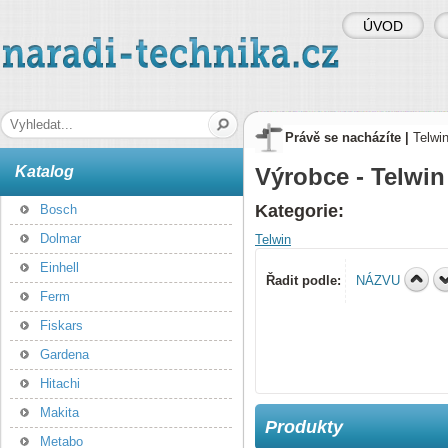
ÚVOD
naradi-technika.cz
Hledaná fráze
Právě se nacházíte |
Telwi
Katalog
Výrobce - Telwin
Kategorie:
Bosch
Dolmar
Telwin
Einhell
Řadit podle:
NÁZVU
Ferm
Fiskars
Gardena
Hitachi
Makita
Produkty
Metabo