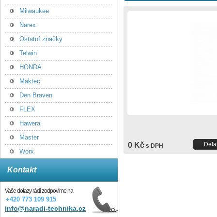
Milwaukee
Narex
Ostatní značky
Telwin
HONDA
Maktec
Den Braven
FLEX
Hawera
Master
0 Kč
Detai
s DPH
Worx
Kontakt
Vaše dotazy rádi zodpovíme na
+420 773 109 915
info@naradi-technika.cz