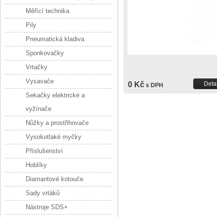
Měřící technika
Pily
Pneumatická kladiva
Sponkovačky
Vrtačky
Vysavače
0 Kč
Detai
s DPH
Sekačky elektrické a
vyžínače
Nůžky a prostřihovače
Vysokotlaké myčky
Příslušenství
Hoblíky
Diamantové kotouče
Sady vrtáků
Nástroje SDS+