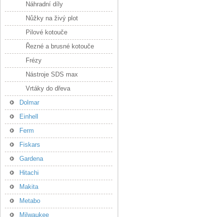
Náhradní díly
Nůžky na živý plot
Pilové kotouče
Řezné a brusné kotouče
Frézy
Nástroje SDS max
Vrtáky do dřeva
Dolmar
Einhell
Ferm
Fiskars
Gardena
Hitachi
Makita
Metabo
Milwaukee