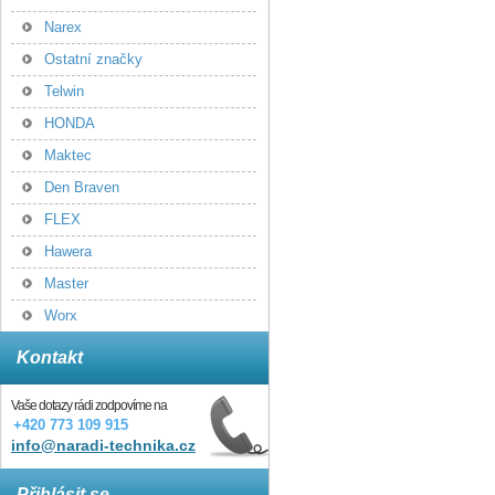
Narex
Ostatní značky
Telwin
HONDA
Maktec
Den Braven
FLEX
Hawera
Master
Worx
Kontakt
Vaše dotazy rádi zodpovíme na
+420 773 109 915
info@naradi-technika.cz
Přihlásit se