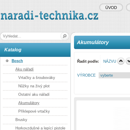
ÚVOD
naradi-technika.cz
Hledaná fráze
Akumulátory
Katalog
Bosch
Řadit podle:
NÁZVU
Aku nářadí
VÝROBCE
Vrtačky a šroubováky
Nůžky na živý plot
Ostatní aku nářadí
Akumulátory
Příklepové vrtačky
Brusky
Horkovzdušné a lepící pistole