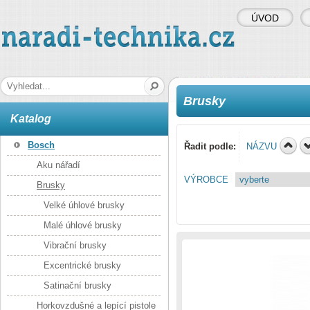
ÚVOD
naradi-technika.cz
Hledaná fráze
Brusky
Katalog
Bosch
Řadit podle:
NÁZVU
Aku nářadí
VÝROBCE
Brusky
Velké úhlové brusky
Malé úhlové brusky
Vibrační brusky
Excentrické brusky
Satinační brusky
Horkovzdušné a lepící pistole