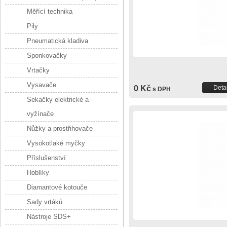
Měřící technika
Pily
Pneumatická kladiva
Sponkovačky
Vrtačky
Vysavače
0 Kč
Detai
s DPH
Sekačky elektrické a
vyžínače
Nůžky a prostřihovače
Vysokotlaké myčky
Příslušenství
Hoblíky
Diamantové kotouče
Sady vrtáků
Nástroje SDS+