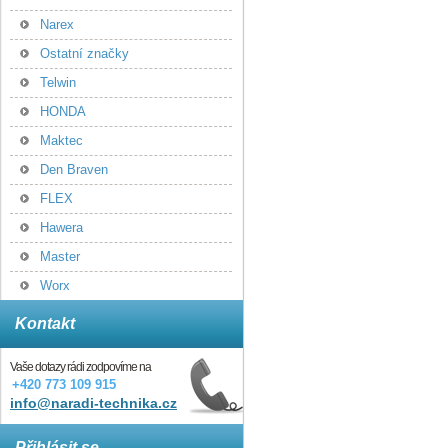
Narex
Ostatní značky
Telwin
HONDA
Maktec
Den Braven
FLEX
Hawera
Master
Worx
Kontakt
Vaše dotazy rádi zodpovíme na
+420 773 109 915
info@naradi-technika.cz
Přihlásit se