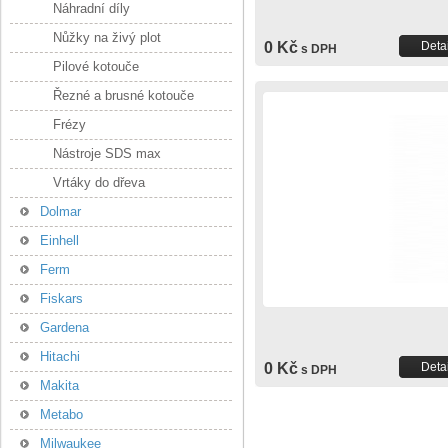
Náhradní díly
Nůžky na živý plot
0 Kč
Detai
s DPH
Pilové kotouče
Řezné a brusné kotouče
Frézy
Nástroje SDS max
Vrtáky do dřeva
Dolmar
Einhell
Ferm
Fiskars
Gardena
Hitachi
0 Kč
Detai
s DPH
Makita
Metabo
Milwaukee