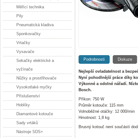
Měřící technika
Pily
Pneumatická kladiva
Sponkovačky
Vrtačky
Vysavače
Podrobnosti
Diskuze
Sekačky elektrické a
vyžínače
Nejlepší ovladatelnost a bezpeč
Nyní pohodlnější práce díky kom
Nůžky a prostřihovače
Výkonné a odolné nářadí. Nízk
Vysokotlaké myčky
Bosch.
Příslušenství
Příkon: 750 W
Hoblíky
Průměr kotouče: 115 mm
Volnoběžné otáčky: 12 000/min
Diamantové kotouče
Hmotnost: 1,8 kg
Sady vrtáků
Brusný kotouč není součástí do
Nástroje SDS+