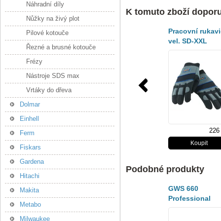
Náhradní díly
K tomuto zboží dopor
Nůžky na živý plot
Pracovní rukav
Pilové kotouče
vel. SD-XXL
Řezné a brusné kotouče
Frézy
Nástroje SDS max
Vrtáky do dřeva
Dolmar
Einhell
226
Ferm
Fiskars
Gardena
Podobné produkty
Hitachi
GWS 660
Makita
Professional
Metabo
Úhlová bruska
Milwaukee