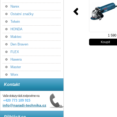
Narex
Ostatní značky
Telwin
HONDA
1 590
Maktec
Den Braven
FLEX
Hawera
Master
Worx
Kontakt
Vaše dotazy rádi zodpovíme na
+420 773 109 915
info@naradi-technika.cz
Přihlásit se