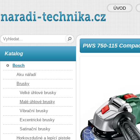
ÚVOD
naradi-technika.cz
Hledaná fráze
PWS 750-115 Compac
Katalog
Bosch
Aku nářadí
Brusky
Velké úhlové brusky
Malé úhlové brusky
Vibrační brusky
Excentrické brusky
Satinační brusky
Horkovzdušné a lepící pistole