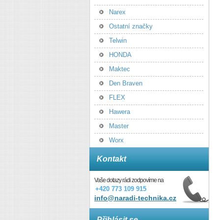
Narex
Ostatní značky
Telwin
HONDA
Maktec
Den Braven
FLEX
Hawera
Master
Worx
Kontakt
Vaše dotazy rádi zodpovíme na
+420 773 109 915
info@naradi-technika.cz
Přihlásit se