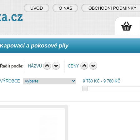
ÚVOD
O NÁS
OBCHODNÍ PODMÍNKY
Kapovací a pokosové pily
Řadit podle:
NÁZVU
CENY
VÝROBCE
9 780 KČ
9 780 KČ