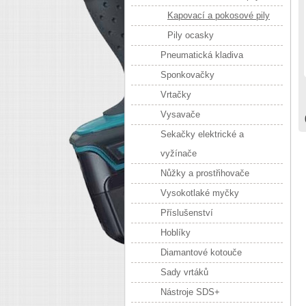
Kapovací a pokosové pily
Pily ocasky
Pneumatická kladiva
Sponkovačky
Vrtačky
Vysavače
Sekačky elektrické a
vyžínače
Nůžky a prostřihovače
Vysokotlaké myčky
Příslušenství
Hoblíky
Diamantové kotouče
Sady vrtáků
Nástroje SDS+