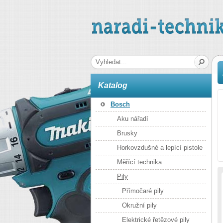
naradi-technika.cz
Hledaná fráze
Katalog
Bosch
Aku nářadí
Brusky
Horkovzdušné a lepící pistole
Měřící technika
Pily
Přímočaré pily
Okružní pily
Elektrické řetězové pily