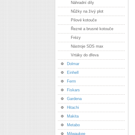
Náhradní díly
Nůžky na živý plot
Pilové kotouče
Řezné a brusné kotouče
Frézy
Nástroje SDS max
Vrtáky do dřeva
Dolmar
Einhell
Ferm
Fiskars
Gardena
Hitachi
Makita
Metabo
Milwaukee