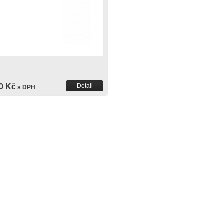
0 Kč
Detail
s DPH