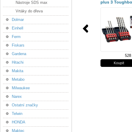
plus 3 Toughb
Nástroje SDS max
8ks 6,8,10mm
Vrtáky do dřeva
2607019902
Dolmar
Einhell
Ferm
Fiskars
Gardena
528
Hitachi
Makita
Metabo
Milwaukee
Narex
Ostatní značky
Telwin
HONDA
Maktec