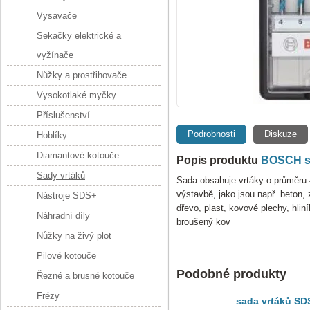
Vysavače
Sekačky elektrické a
vyžínače
Nůžky a prostřihovače
Vysokotlaké myčky
Příslušenství
Podrobnosti
Diskuze
Hoblíky
Diamantové kotouče
Popis produktu
BOSCH sa
Sady vrtáků
Sada obsahuje vrtáky o průměru 4.
výstavbě, jako jsou např. beton, z
Nástroje SDS+
dřevo, plast, kovové plechy, hlin
Náhradní díly
broušený kov
Nůžky na živý plot
Pilové kotouče
Podobné produkty
Řezné a brusné kotouče
Frézy
sada vrtáků SD