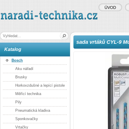
ÚVOD
naradi-technika.cz
Hledaná fráze
sada vrtáků CYL-9 Mu
Katalog
Bosch
Aku nářadí
Brusky
Horkovzdušné a lepící pistole
Měřící technika
Pily
Pneumatická kladiva
Sponkovačky
Vrtačky