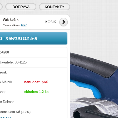
DOPRAVA
KONTAKTY
Váš košík
KOŠÍK
Cena celkem:
0 Kč
51=new191G2 5-8
54280
avatele:
30-1125
ost:
a Mělník
není dostupné
shop
skladem 1-2 ks
e:
Dolmar
 cena:
460 Kč
(
-10%
)