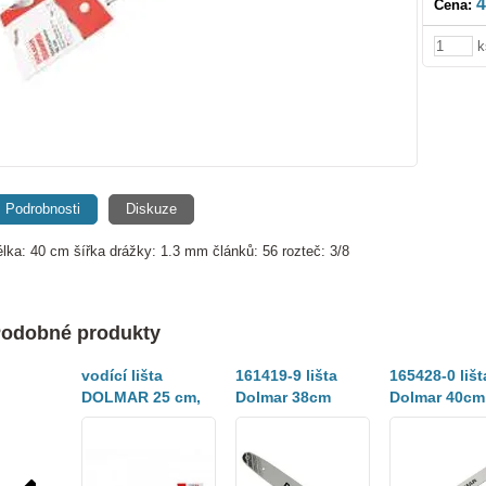
4
Cena:
k
Podrobnosti
Diskuze
élka: 40 cm šířka drážky: 1.3 mm článků: 56 rozteč: 3/8
odobné produkty
vodící lišta
161419-9 lišta
165428-0 lišt
DOLMAR 25 cm,
Dolmar 38cm
Dolmar 40cm
1.3 mm, 1/4, 60 čl.
0.325"1,3mm=new191G39-
3/8"1,3mm=
7
5-8