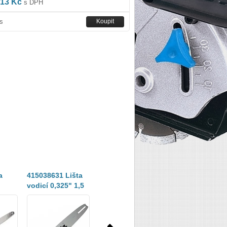
13 Kč
s DPH
s
a
415038631 Lišta
165427-2 lišta
958400003 lišta
vodicí 0,325" 1,5
Dolmar 35cm, 3/8"
Dolmar 40cm, 3
old958500051=new191G2
mm 38 cm
1,1mm
1,1mm
=old958400002