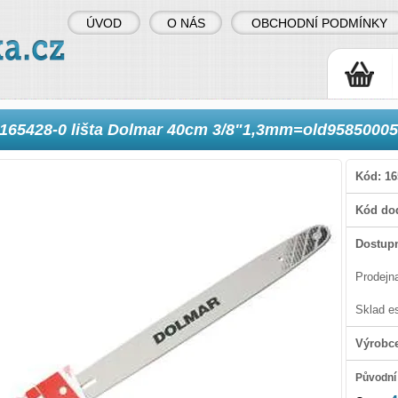
ÚVOD
O NÁS
OBCHODNÍ PODMÍNKY
165428-0 lišta Dolmar 40cm 3/8"1,3mm=old9585000
Kód:
16
Kód dod
Dostupn
Prodejn
Sklad e
Výrobc
Původní