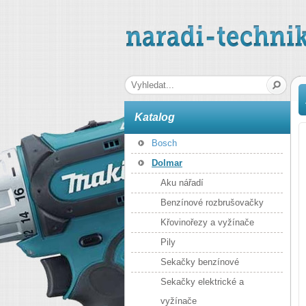
naradi-technika.cz
Hledaná fráze
Katalog
Bosch
Dolmar
Aku nářadí
Benzínové rozbrušovačky
Křovinořezy a vyžínače
Pily
Sekačky benzínové
Sekačky elektrické a
vyžínače