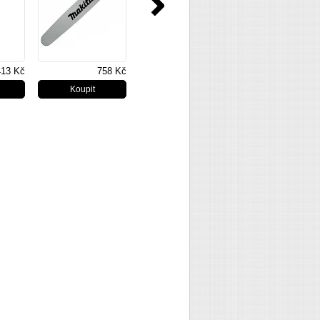
413 Kč
758 Kč
430 Kč
419