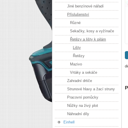
Jiné benzínové nářadí
Příslušenství
Různé
Sekačky, kosy a vyžínače
Řetězy a lišty k pilám
Lišty
Řetězy
Mazivo
d
Vrtáky a sekáče
Zahradní drtiče
P
Strunové hlavy a žací struny
Pracovní pomůcky
Nůžky na živý plot
Náhradní díly
Einhell