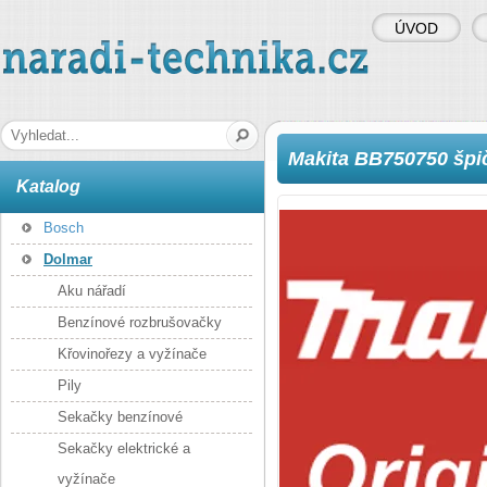
ÚVOD
naradi-technika.cz
Hledaná fráze
Makita BB750750 špi
Katalog
Bosch
Dolmar
Aku nářadí
Benzínové rozbrušovačky
Křovinořezy a vyžínače
Pily
Sekačky benzínové
Sekačky elektrické a
vyžínače