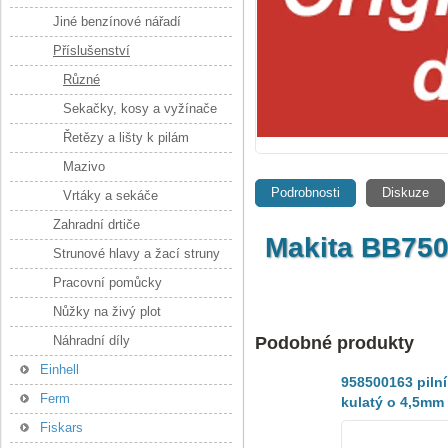
Jiné benzínové nářadí
Příslušenství
Různé
Sekačky, kosy a vyžínače
Řetězy a lišty k pilám
Mazivo
Podrobnosti
Diskuze
Vrtáky a sekáče
Zahradní drtiče
Makita BB750
Strunové hlavy a žací struny
Pracovní pomůcky
Nůžky na živý plot
Náhradní díly
Podobné produkty
Einhell
958500163 pilní
Ferm
kulatý o 4,5mm
pro broušení
Fiskars
řetězu 1KS