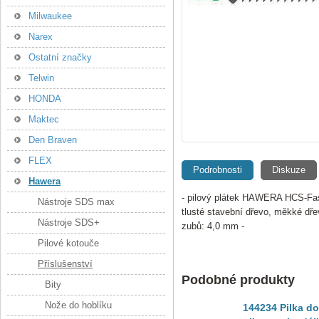
Milwaukee
Narex
Ostatní značky
Telwin
HONDA
Maktec
Den Braven
FLEX
Podrobnosti
Diskuze
Hawera
- pilový plátek HAWERA HCS-Fast
Nástroje SDS max
tlusté stavební dřevo, měkké dře
Nástroje SDS+
zubů: 4,0 mm -
Pilové kotouče
Příslušenství
Podobné produkty
Bity
Nože do hoblíku
144234 Pilka do