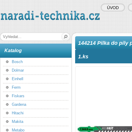
ÚVOD
naradi-technika.cz
Hledaná fráze
144214 Pilka do pily
Katalog
1.ks
Bosch
Dolmar
Einhell
Ferm
Fiskars
Gardena
Hitachi
Makita
Metabo