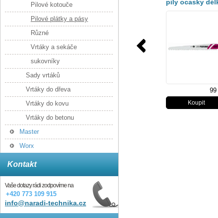
pily ocasky dél
Pilové kotouče
130mm, rozteč
Pilové plátky a pásy
3,0–5,0mm, typ
S611VF, (1 ks) 
Různé
dřevo s kovem
Vrtáky a sekáče
sukovníky
Sady vrtáků
Vrtáky do dřeva
99
Vrtáky do kovu
Vrtáky do betonu
Master
Worx
Kontakt
Vaše dotazy rádi zodpovíme na
+420 773 109 915
info@naradi-technika.cz