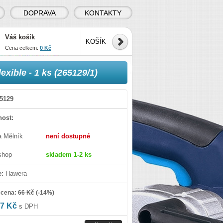
DOPRAVA
KONTAKTY
Váš košík
KOŠÍK
Cena celkem:
0 Kč
exible - 1 ks (265129/1)
5129
ost:
a Mělník
není dostupné
shop
skladem 1-2 ks
e:
Hawera
 cena:
66 Kč
(
-14%
)
7 Kč
s DPH