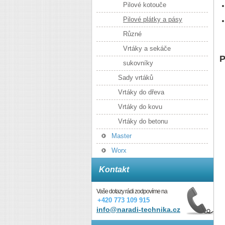
Pilové kotouče
Pilové plátky a pásy
Různé
Vrtáky a sekáče
P
sukovníky
Sady vrtáků
Vrtáky do dřeva
Vrtáky do kovu
Vrtáky do betonu
Master
Worx
Kontakt
Vaše dotazy rádi zodpovíme na
+420 773 109 915
info@naradi-technika.cz