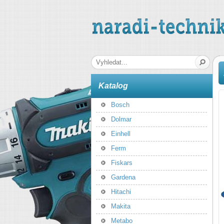
naradi-technika.cz
Hledaná fráze
Katalog
Bosch
Dolmar
Einhell
Ferm
Fiskars
Gardena
Hitachi
Makita
Metabo