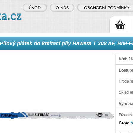
ÚVOD
O NÁS
OBCHODNÍ PODMÍNKY
Pilový plátek do kmitací pily Hawera T 308 AF, BIM-Fl
Kód:
26
Dostupn
Prodejn
Sklad e
Výrobc
Původní
5
Cena: