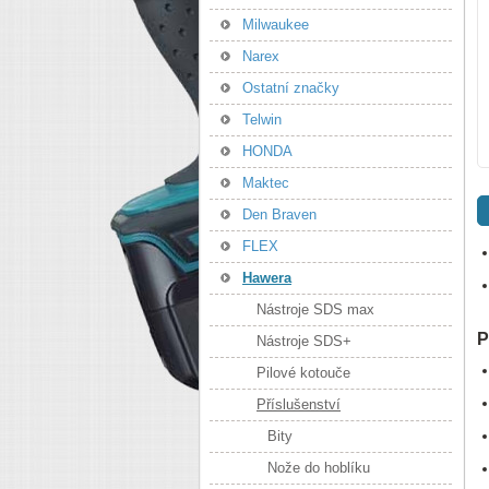
Milwaukee
Narex
Ostatní značky
Telwin
HONDA
Maktec
Den Braven
FLEX
Hawera
Nástroje SDS max
P
Nástroje SDS+
Pilové kotouče
Příslušenství
Bity
Nože do hoblíku