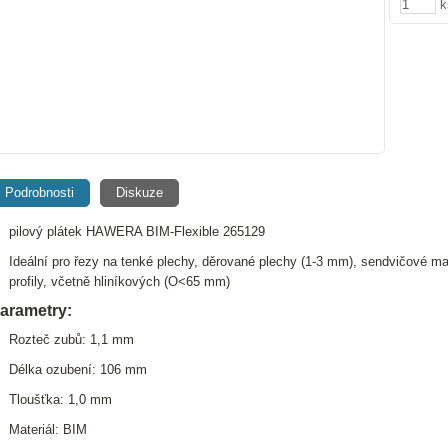
k
Podrobnosti
Diskuze
pilový plátek HAWERA BIM-Flexible 265129
Ideální pro řezy na tenké plechy, děrované plechy (1-3 mm), sendvičové ma
profily, včetně hliníkových (O<65 mm)
arametry:
Rozteč zubů: 1,1 mm
Délka ozubení: 106 mm
Tloušťka: 1,0 mm
Materiál: BIM