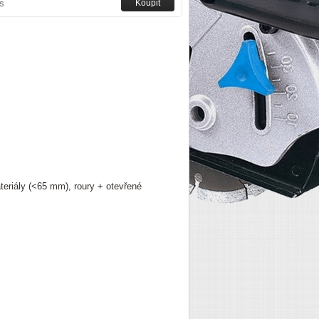
s
teriály (<65 mm), roury + otevřené