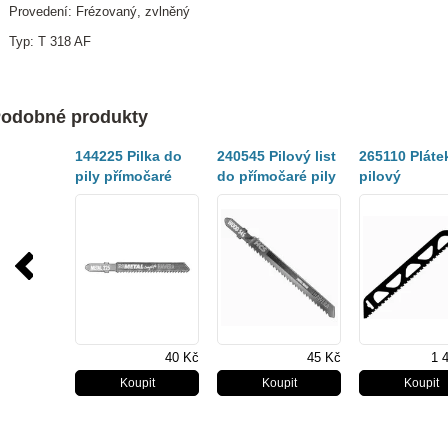
Provedení: Frézovaný, zvlněný
Typ: T 318 AF
odobné produkty
144225 Pilka do
240545 Pilový list
265110 Pláte
pily přímočaré
do přímočaré pily
pilový
délka 67mm,
T101BR,1ks
12,7/2x410/4
rozteč 1,9–2,3mm,
mm TC-Brick
typ T118 BF na
bal.1 ks
kov (1 ks)
40 Kč
45 Kč
1 