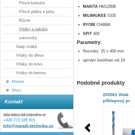
Pilové kotouče
MAKITA
HM1200B
Pilové plátky a pásy
MILWAUKEE
5335
Různé
RYOBI
CH486K
Vrtáky a sekáče
SPIT
400
sukovníky
Parametry:
Sady vrtáků
Rozměry: 25 x 400 mm
Vrtáky do dřeva
upínání šestihran vel.19
Vrtáky do kovu
Vrtáky do betonu
Master
Podobné produkty
Worx
202061 Vrták
příklepový pr.
Kontakt
7,0x100/60mm, 
beton, zdivo,
Vaše dotazy rádi zodpovíme na
obklady
+420 773 109 915
info@naradi-technika.cz