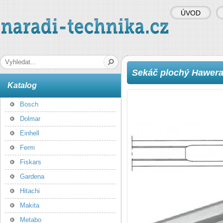
ÚVOD
naradi-technika.cz
Hledaná fráze
Sekáč plochý Hawera 
Katalog
Bosch
Dolmar
Einhell
Ferm
Fiskars
Gardena
Hitachi
Makita
Metabo