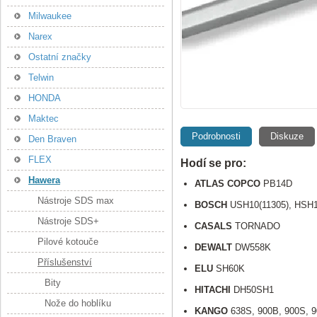
Milwaukee
Narex
Ostatní značky
Telwin
HONDA
Maktec
Podrobnosti
Diskuze
Den Braven
FLEX
Hodí se pro:
Hawera
ATLAS
COPCO
PB14D
Nástroje SDS max
BOSCH
USH10(11305), HSH1
Nástroje SDS+
CASALS
TORNADO
Pilové kotouče
DEWALT
DW558K
Příslušenství
ELU
SH60K
Bity
HITACHI
DH50SH1
Nože do hoblíku
KANGO
638S, 900B, 900S, 