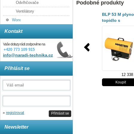
Podobné produkty
Odvlhčovače
Ventilátory
BLP 53 M plyn
Worx
topidlo s
ventilátorem
Kontakt
Vaše dotazy rádi zodpovíme na
+420 773 109 915
info@naradi-technika.cz
Přihlásit se
12 338
»
registrovat
Přihlásit se
Newsletter