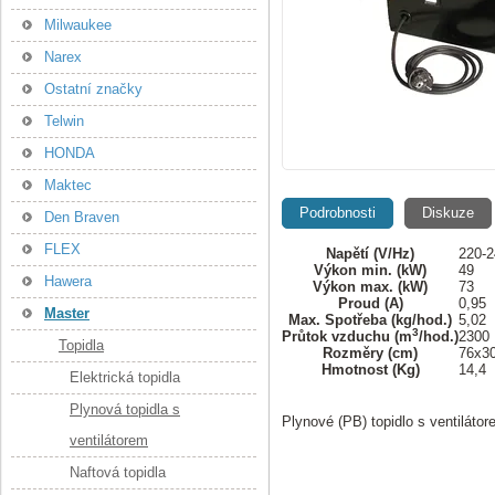
Milwaukee
Narex
Ostatní značky
Telwin
HONDA
Maktec
Podrobnosti
Diskuze
Den Braven
FLEX
Napětí (V/Hz)
220-2
Výkon min. (kW)
49
Hawera
Výkon max. (kW)
73
Proud (A)
0,95
Master
Max. Spotřeba (kg/hod.)
5,02
3
Průtok vzduchu (m
/hod.)
2300
Topidla
Rozměry (cm)
76x30
Hmotnost (Kg)
14,4
Elektrická topidla
Plynová topidla s
Plynové (PB) topidlo s ventiláto
ventilátorem
Naftová topidla