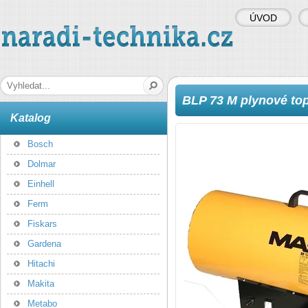
ÚVOD
naradi-technika.cz
Hledaná fráze
BLP 73 M plynové top
Katalog
Bosch
Dolmar
Einhell
Ferm
Fiskars
Gardena
Hitachi
Makita
Metabo