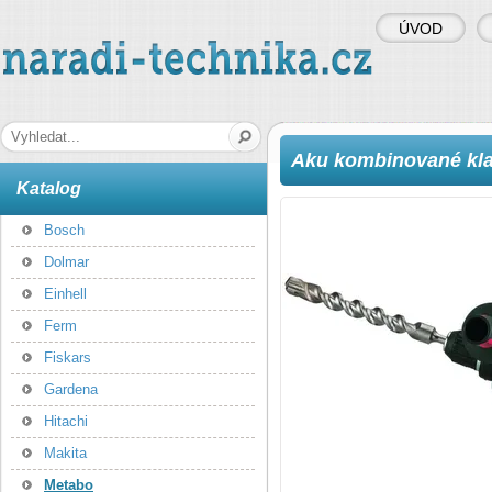
ÚVOD
naradi-technika.cz
Hledaná fráze
Aku kombinované kl
Katalog
Bosch
Dolmar
Einhell
Ferm
Fiskars
Gardena
Hitachi
Makita
Metabo