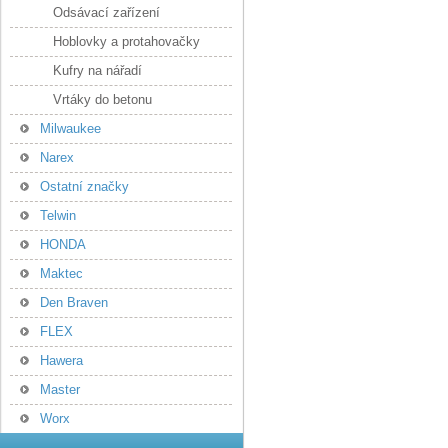
Odsávací zařízení
Hoblovky a protahovačky
Kufry na nářadí
Vrtáky do betonu
Milwaukee
Narex
Ostatní značky
Telwin
HONDA
Maktec
Den Braven
FLEX
Hawera
Master
Worx