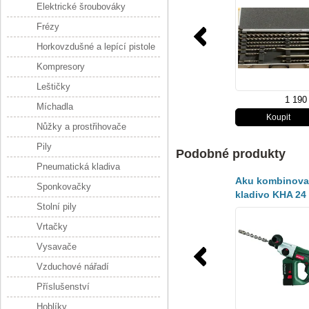
10ks=newD-423
Elektrické šroubováky
Frézy
Horkovzdušné a lepící pistole
Kompresory
Leštičky
1 190
Míchadla
Nůžky a prostřihovače
Pily
Podobné produkty
Pneumatická kladiva
Aku kombinov
Sponkovačky
kladivo KHA 24 
Stolní pily
POWER
Vrtačky
Vysavače
Vzduchové nářadí
Příslušenství
Hoblíky