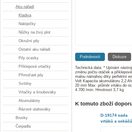
Aku nářadí
Kladiva
Nabíječky
Nůžky na živý plot
Okružní pily
Ostatní aku nářadí
Podrobnosti
Diskuze
Pily ocasky
Příklepové vrtačky
Technická data: * Upínání nástr
změnu počtu otáček a příklepové
Přímočaré pily
malou námahou díky perfektní e
Volt Kapacita akumulátoru 2,2 Ah
Svítilny
20 mm Max. průměr vrtáku do oce
4.700 /min. Hmotnost 3,7 kg
Vrtačky a šroubováky
Akumulátory
K tomuto zboží dopor
Rázové utahováky
D-19174 sada
Brusky
vrtáků a sekáč
Čerpadla
SDS-Plus