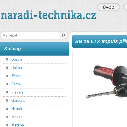
ÚVOD
naradi-technika.cz
Hledaná fráze
SB 18 LTX Impuls pří
Katalog
Bosch
Dolmar
Einhell
Ferm
Fiskars
Gardena
Hitachi
Makita
Metabo