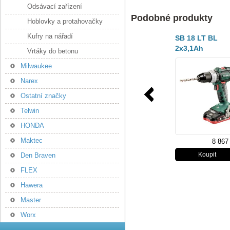
Odsávací zařízení
Podobné produkty
Hoblovky a protahovačky
Kufry na nářadí
SB 18 LT BL
2x3,1Ah
Vrtáky do betonu
Milwaukee
Narex
Ostatní značky
Telwin
HONDA
Maktec
8 867
Den Braven
FLEX
Hawera
Master
Worx