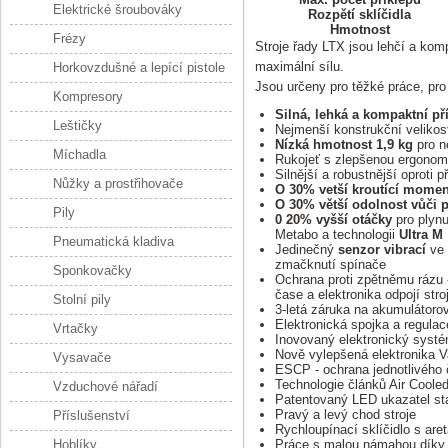
Elektrické šroubováky
Rozpětí sklíčidla
Hmotnost
Frézy
Stroje řady LTX jsou lehčí a kom
maximální sílu.
Horkovzdušné a lepící pistole
Jsou určeny pro těžké práce, pr
Kompresory
Silná, lehká a kompaktní př
Leštičky
Nejmenší konstrukční velikost 
Nízká hmotnost 1,9 kg
pro ne
Míchadla
Rukojeť s zlepšenou ergonomi
Silnější a robustnější oproti
Nůžky a prostřihovače
O 30% vetší kroutící momen
O 30% větší odolnost vůči p
Pily
0 20% vyšší otáčky
pro plyn
Metabo a technologii
Ultra M
Pneumatická kladiva
Jedinečný
senzor vibrací
ve 
zmačknutí spínače
Sponkovačky
Ochrana proti zpětněmu rázu -
čase a elektronika odpojí stro
Stolní pily
3-letá záruka na akumulátoro
Elektronická spojka a regula
Vrtačky
Inovovaný elektronický syst
Nově vylepšená elektronika V
Vysavače
ESCP - ochrana jednotlivého 
Technologie článků Air Cooled
Vzduchové nářadí
Patentovaný LED ukazatel sta
Pravý a levý chod stroje
Příslušenství
Rychloupínací sklíčidlo s are
Hoblíky
Práce s malou námahou díky 