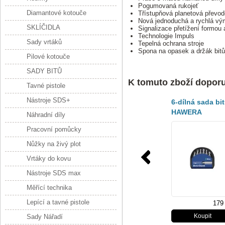
Pogumovaná rukojeť
Diamantové kotouče
Třístupňová planetová převo
Nová jednoduchá a rychlá vý
SKLÍČIDLA
Signalizace přetížení formou
Technologie Impuls
Sady vrtáků
Tepelná ochrana stroje
Spona na opasek a držák bitů
Pilové kotouče
SADY BITŮ
K tomuto zboží dopor
Tavné pistole
Nástroje SDS+
6-dílná sada bi
HAWERA
Náhradní díly
Pracovní pomůcky
Nůžky na živý plot
Vrtáky do kovu
Nástroje SDS max
Měřící technika
Lepící a tavné pistole
179
Sady Nářadí