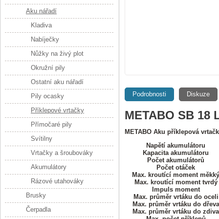
Aku nářadí
Kladiva
Nabíječky
Nůžky na živý plot
Okružní pily
Ostatní aku nářadí
Podrobnosti
Diskuze
Pily ocasky
Příklepové vrtačky
METABO SB 18 LT
Přímočaré pily
METABO Aku příklepová vrtačk
Svítilny
Napětí akumulátoru
Vrtačky a šroubováky
Kapacita akumulátoru
Počet akumulátorů
Akumulátory
Počet otáček
Max. kroutící moment měkk
Rázové utahováky
Max. kroutící moment tvrdý
Impuls moment
Brusky
Max. průměr vrtáku do oceli
Max. průměr vrtáku do dřev
Čerpadla
Max. průměr vrtáku do zdiva
Max. počet příklepů