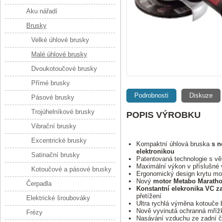
Aku nářadí
Brusky
Velké úhlové brusky
Malé úhlové brusky
Dvoukotoučové brusky
Přímé brusky
Podrobnosti
Diskuze
Pásové brusky
Trojúhelníkové brusky
POPIS VÝROBKU
Vibrační brusky
Excentrické brusky
Kompaktní úhlová bruska
s n
elektronikou
Satinační brusky
Patentovaná technologie s v
Maximální výkon v příslušné 
Kotoučové a pásové brusky
Ergonomický design krytu mot
Nový
motor Metabo Marath
Čerpadla
Konstantní elekronika VC za
přetížení
Elektrické šroubováky
Ultra rychlá výměna kotouče 
Nově vyvinutá ochranná mřížk
Frézy
Nasávání vzduchu ze zadní čá