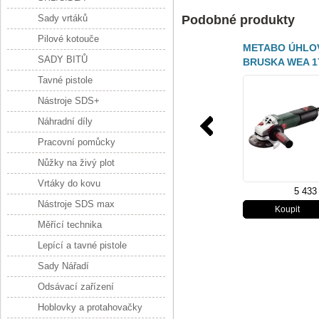
Sady vrtáků
Podobné produkty
Pilové kotouče
METABO ÚHLO
SADY BITŮ
BRUSKA WEA 1
125 QUICK
Tavné pistole
Nástroje SDS+
Náhradní díly
Pracovní pomůcky
Nůžky na živý plot
Vrtáky do kovu
5 433
Nástroje SDS max
Měřící technika
Lepící a tavné pistole
Sady Nářadí
Odsávací zařízení
Hoblovky a protahovačky