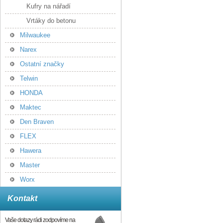
Kufry na nářadí
Vrtáky do betonu
Milwaukee
Narex
Ostatní značky
Telwin
HONDA
Maktec
Den Braven
FLEX
Hawera
Master
Worx
Kontakt
Vaše dotazy rádi zodpovíme na