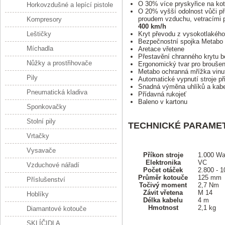
O 30% více pryskyřice na kotv
Horkovzdušné a lepící pistole
O 20% vyšší odolnost vůči př
proudem vzduchu, vetracími pr
Kompresory
400 km/h
Leštičky
Kryt převodu z vysokotlakého 
Bezpečnostní spojka Metabo 
Míchadla
Aretace vřetene
Přestavění chranného krytu be
Nůžky a prostřihovače
Ergonomický tvar pro brouše
Metabo ochranná mřížka vinu
Pily
Automatické vypnutí stroje př
Snadná výměna uhlíků a kab
Pneumatická kladiva
Přídavná rukojeť
Baleno v kartonu
Sponkovačky
Stolní pily
TECHNICKÉ PARAME
Vrtačky
Vysavače
Příkon stroje
1.000 Wa
Elektronika
VC
Vzduchové nářadí
Počet otáček
2.800 - 1
Průměr kotouče
125 mm
Příslušenství
Točivý moment
2,7 Nm
Závit vřetena
M 14
Hoblíky
Délka kabelu
4 m
Hmotnost
2,1 kg
Diamantové kotouče
SKLÍČIDLA