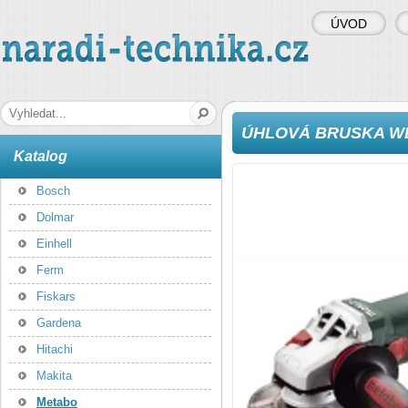
ÚVOD
naradi-technika.cz
Hledaná fráze
ÚHLOVÁ BRUSKA WE
Katalog
Bosch
Dolmar
Einhell
Ferm
Fiskars
Gardena
Hitachi
Makita
Metabo