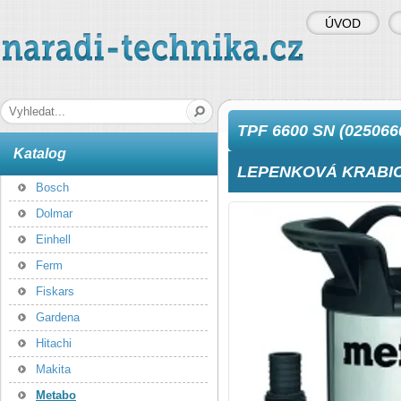
ÚVOD
naradi-technika.cz
Hledaná fráze
TPF 6600 SN (0250
Katalog
LEPENKOVÁ KRABI
Bosch
Dolmar
Einhell
Ferm
Fiskars
Gardena
Hitachi
Makita
Metabo