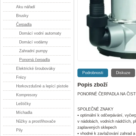
Aku nářadí
Brusky
Čerpadla
Domácí vodní automaty
Domácí vodárny
Zahradní pumpy
Ponorná čerpadla
Elektrické šroubováky
Podrobnosti
Diskuze
Frézy
Popis zboží
Horkovzdušné a lepící pistole
PONORNÉ ČERPADLA NA ČIS
Kompresory
Leštičky
SPOLEČNÉ ZNAKY
Míchadla
• optimální k odčerpávání, vyčerp
Nůžky a prostřihovače
v nádobách, vodních nádržích, 
zaplavených sklepech
Pily
• vhodné k zavlažování zahrad a