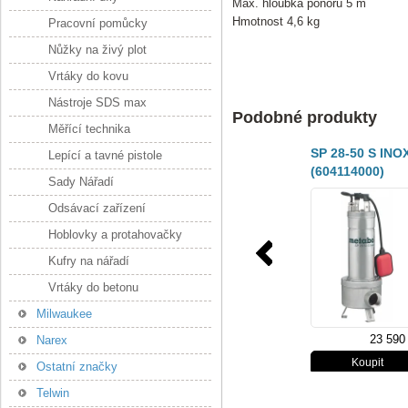
Max. hloubka ponoru 5 m
Hmotnost 4,6 kg
Pracovní pomůcky
Nůžky na živý plot
Vrtáky do kovu
Nástroje SDS max
Podobné produkty
Měřící technika
SP 28-50 S INO
Lepící a tavné pistole
(604114000)
Sady Nářadí
ČERPADLO NA
STAVEBNÍ A
Odsávací zařízení
ZNEČIŠTĚNOU
Hoblovky a protahovačky
VODU
Kufry na nářadí
Vrtáky do betonu
Milwaukee
23 590
Narex
Ostatní značky
Telwin