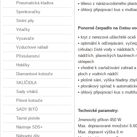
Pneumatická kladiva
• těleso z nárázuvzdorného plast
• úhlový připojovací kus s multi
Sponkovačky
Stolní pily
Ponorné čerpadlo na čistou v
Vrtačky
• kryt z nerezové ušlechtilé oceli
Vysavače
• optimální k odčerpávání, vyčer
Vzduchové nářadí
cirkulaci čisté vody v nádobách,
nádržích, plaveckých bazénech 
Příslušenství
sklepech
Hoblíky
• vhodné k zavlažování zahrad a
Diamantové kotouče
ploch z vodních nádrží
• plošné sání, výška hladiny zb
SKLÍČIDLA
• plovákový spínač k automatic
Sady vrtáků
• úhlový připojovací kus s multi
Pilové kotouče
SADY BITŮ
Technické parametry:
Tavné pistole
Jmenovitý příkon 450 W
Max. dopravované množství 6.60
Nástroje SDS+
Max. dopravní výška 6 m
Náhradní díly