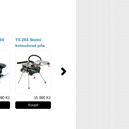
54
TS 254 Stolní
kotoučová pila
990 Kč
15 990 Kč