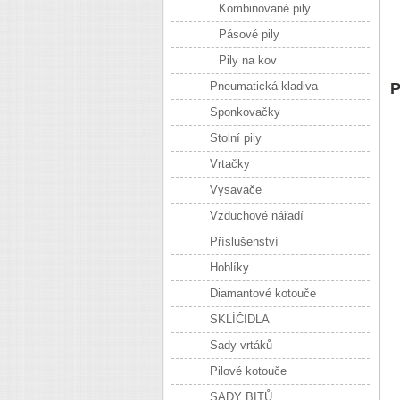
Kombinované pily
Pásové pily
Pily na kov
Pneumatická kladiva
P
Sponkovačky
Stolní pily
Vrtačky
Vysavače
Vzduchové nářadí
Příslušenství
Hoblíky
Diamantové kotouče
SKLÍČIDLA
Sady vrtáků
Pilové kotouče
SADY BITŮ