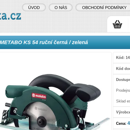
ÚVOD
O NÁS
OBCHODNÍ PODMÍNKY
METABO KS 54 ruční černá / zelená
Kód:
14
Kód dod
Dostupn
Prodejn
Sklad e
Výrobc
4
Cena: