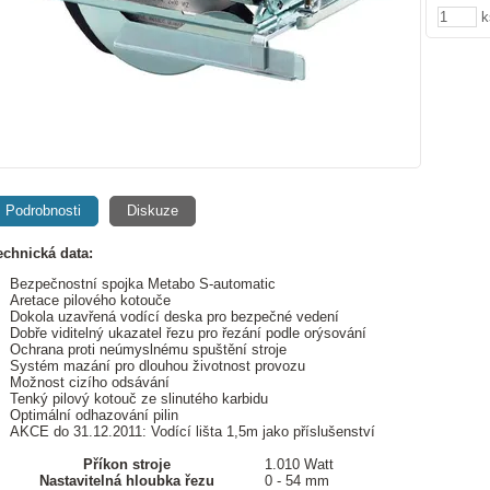
k
Podrobnosti
Diskuze
echnická data:
Bezpečnostní spojka Metabo S-automatic
Aretace pilového kotouče
Dokola uzavřená vodící deska pro bezpečné vedení
Dobře viditelný ukazatel řezu pro řezání podle orýsování
Ochrana proti neúmyslnému spuštění stroje
Systém mazání pro dlouhou životnost provozu
Možnost cizího odsávání
Tenký pilový kotouč ze slinutého karbidu
Optimální odhazování pilin
AKCE do 31.12.2011: Vodící lišta 1,5m jako příslušenství
Příkon stroje
1.010 Watt
Nastavitelná hloubka řezu
0 - 54 mm