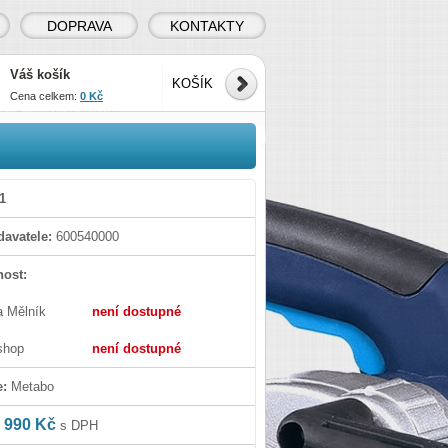
DOPRAVA
KONTAKTY
Váš košík
KOŠÍK
Cena celkem:
0 Kč
1
avatele:
600540000
ost:
a Mělník
není dostupné
shop
není dostupné
e:
Metabo
 990 Kč
s DPH