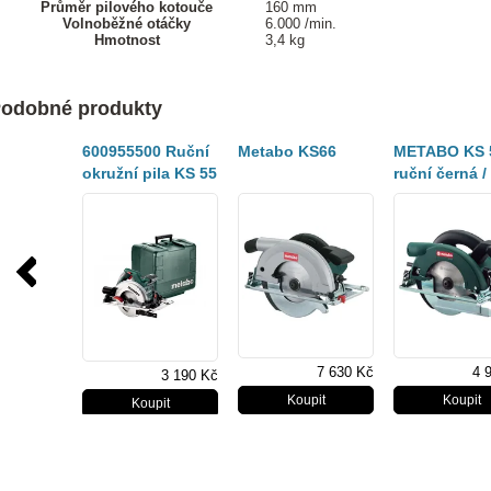
Průměr pilového kotouče
160 mm
Volnoběžné otáčky
6.000 /min.
Hmotnost
3,4 kg
odobné produkty
600955500 Ruční
Metabo KS66
METABO KS 
okružní pila KS 55
ruční černá /
FS
zelená
7 630 Kč
4 
3 190 Kč