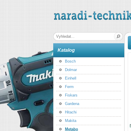
naradi-technika.cz
Hledaná fráze
Katalog
Bosch
Dolmar
Einhell
Ferm
Fiskars
Gardena
Hitachi
Makita
Metabo