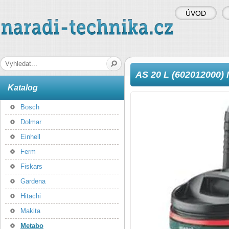
ÚVOD
naradi-technika.cz
Hledaná fráze
AS 20 L (60201200
Katalog
Bosch
Dolmar
Einhell
Ferm
Fiskars
Gardena
Hitachi
Makita
Metabo