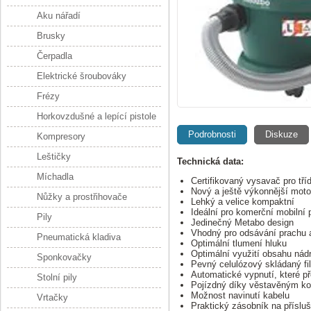
Aku nářadí
Brusky
Čerpadla
Elektrické šroubováky
Frézy
Horkovzdušné a lepící pistole
Podrobnosti
Diskuze
Kompresory
Leštičky
Technická data:
Míchadla
Certifikovaný vysavač pro tříd
Nový a ještě výkonnější moto
Nůžky a prostřihovače
Lehký a velice kompaktní
Ideální pro komerční mobilní 
Pily
Jedinečný Metabo design
Vhodný pro odsávání prachu a
Pneumatická kladiva
Optimální tlumení hluku
Optimální využití obsahu nád
Sponkovačky
Pevný celulózový skládaný fil
Automatické vypnutí, které pře
Stolní pily
Pojízdný díky věstavěným k
Možnost navinutí kabelu
Vrtačky
Praktický zásobník na přísluš