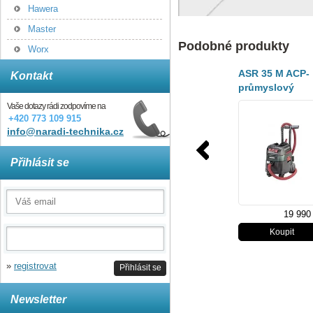
Hawera
Master
Podobné produkty
Worx
ASR 35 M ACP-
Kontakt
průmyslový
vysavač
Vaše dotazy rádi zodpovíme na
602058000
+420 773 109 915
info@naradi-technika.cz
Přihlásit se
19 990
»
registrovat
Přihlásit se
Newsletter