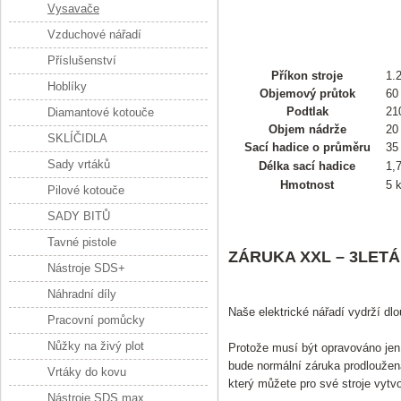
Vysavače
Vzduchové nářadí
Příslušenství
Příkon stroje
1.
Hoblíky
Objemový průtok
60 
Podtlak
21
Diamantové kotouče
Objem nádrže
20 
SKLÍČIDLA
Sací hadice o průměru
35
Sady vrtáků
Délka sací hadice
1,
Hmotnost
5 
Pilové kotouče
SADY BITŮ
Tavné pistole
ZÁRUKA XXL – 3LET
Nástroje SDS+
Náhradní díly
Naše elektrické nářadí vydrží dlo
Pracovní pomůcky
Nůžky na živý plot
Protože musí být opravováno je
bude normální záruka prodloužen
Vrtáky do kovu
který můžete pro své stroje vytvoř
Nástroje SDS max