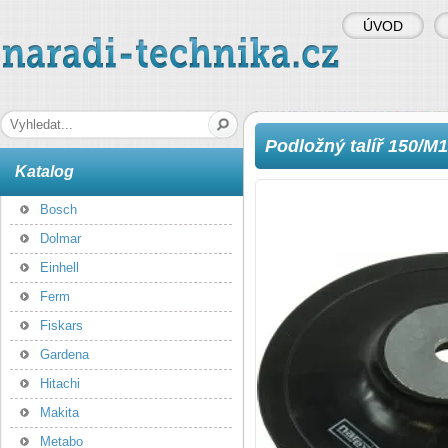
ÚVOD
naradi-technika.cz
Hledaná fráze
Podložný talíř 150/M
Katalog
Bosch
Dolmar
Einhell
Ferm
Fiskars
Gardena
Hitachi
Makita
Metabo