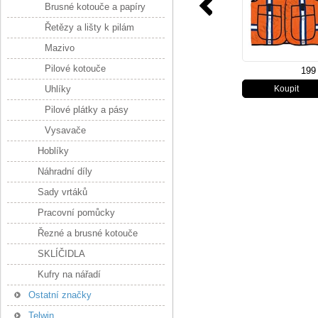
Brusné kotouče a papíry
Řetězy a lišty k pilám
Mazivo
Pilové kotouče
199
Uhlíky
Pilové plátky a pásy
Vysavače
Hoblíky
Náhradní díly
Sady vrtáků
Pracovní pomůcky
Řezné a brusné kotouče
SKLÍČIDLA
Kufry na nářadí
Ostatní značky
Telwin