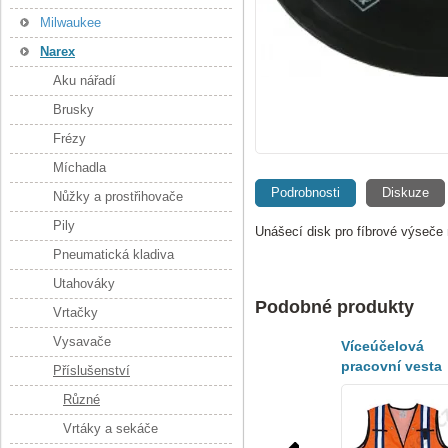
Milwaukee
Narex
Aku nářadí
Brusky
Frézy
Míchadla
Podrobnosti
Diskuze
Nůžky a prostřihovače
Pily
Unášecí disk pro fíbrové výseč
Pneumatická kladiva
Utahováky
Podobné produkty
Vrtačky
Vysavače
Víceúčelová
pracovní vesta
Příslušenství
RV-8K - NAREX
Různé
Vrtáky a sekáče