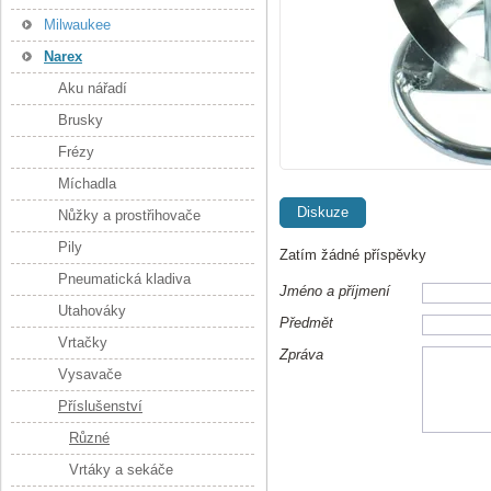
Milwaukee
Narex
Aku nářadí
Brusky
Frézy
Míchadla
Diskuze
Nůžky a prostřihovače
Pily
Zatím žádné příspěvky
Pneumatická kladiva
Jméno a příjmení
Utahováky
Předmět
Vrtačky
Zpráva
Vysavače
Příslušenství
Různé
Vrtáky a sekáče