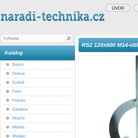
ÚVOD
naradi-technika.cz
Hledaná fráze
RS2 120x600 M14-obl
Katalog
Bosch
Dolmar
Einhell
Ferm
Fiskars
Gardena
Hitachi
Makita
Metabo