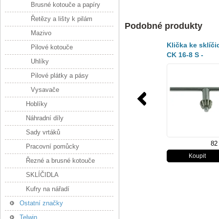
Brusné kotouče a papíry
Řetězy a lišty k pilám
Podobné produkty
Mazivo
Klička ke sklíči
Pilové kotouče
CK 16-8 S -
Uhlíky
00647534
Pilové plátky a pásy
Vysavače
Hoblíky
Náhradní díly
Sady vrtáků
82
Pracovní pomůcky
Řezné a brusné kotouče
SKLÍČIDLA
Kufry na nářadí
Ostatní značky
Telwin