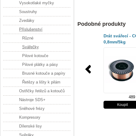
Vysokotlaké myčky
Soustruhy
Zvedáky
Podobné produkty
Příslušenství
Drát svářecí - 
Různé
0,8mm/5kg
Svářečky
Pilové kotouče
Pilové plátky a pásy
Brusné kotouče a papíry
Řetězy a lišty k pilám
Ostřičky řetězů a kotoučů
489
Nástroje SDS+
Sněhové frézy
Kompresory
Dílenské lisy
Svěráky