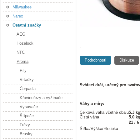
Milwaukee
Narex
Ostatní značky
AEG
Hozelock
NTC
Podrobnosti
Diskuze
Proma
Pily
Vrtačky
Svářecí drát, určený pro svař
Čerpadla
Křovinořezy a vyžínače
Váhy a míry:
Vysavače
Celková váha včetně obalu
5.3 k
Štípače
Čistá váha
5.0 k
21 / 6
Frézy
Šířka/Výška/Hloubka
Brusky