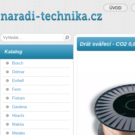
ÚVOD
naradi-technika.cz
Hledaná fráze
Drát svářecí - CO2 0
Katalog
Bosch
Dolmar
Einhell
Ferm
Fiskars
Gardena
Hitachi
Makita
Metabo