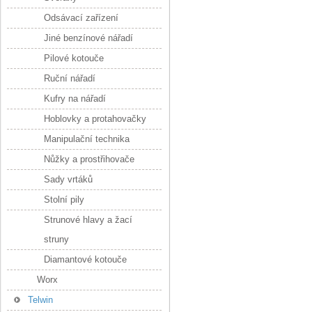
Odsávací zařízení
Jiné benzínové nářadí
Pilové kotouče
Ruční nářadí
Kufry na nářadí
Hoblovky a protahovačky
Manipulační technika
Nůžky a prostřihovače
Sady vrtáků
Stolní pily
Strunové hlavy a žací
struny
Diamantové kotouče
Worx
Telwin