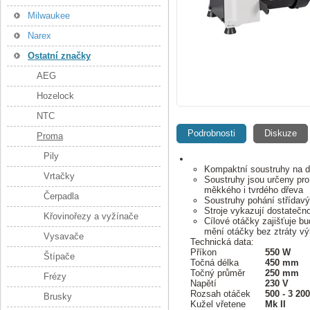
Milwaukee
Narex
Ostatní značky
AEG
Hozelock
NTC
Podrobnosti
Diskuze
Proma
Pily
Kompaktní soustruhy na dř
Vrtačky
Soustruhy jsou určeny pro
měkkého i tvrdého dřeva
Čerpadla
Soustruhy pohání střídav
Stroje vykazují dostatečn
Křovinořezy a vyžínače
Cílové otáčky zajišťuje bu
mění otáčky bez ztráty v
Vysavače
Technická data:
Příkon
550 W
Štípače
Točná délka
450 mm
Točný průměr
250 mm
Frézy
Napětí
230 V
Rozsah otáček
500 - 3 200
Brusky
Kužel vřetene
Mk II