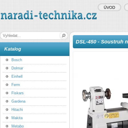
ÚVOD
naradi-technika.cz
Hledaná fráze
DSL-450 - Soustruh n
Katalog
Bosch
Dolmar
Einhell
Ferm
Fiskars
Gardena
Hitachi
Makita
Metabo