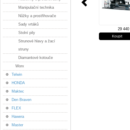
Manipulační technika
Nůžky a prostřihovače
Sady vrtáků
29 440
Stolní pily
Strunové hlavy a žací
struny
Diamantové kotouče
Worx
Telwin
HONDA
Maktec
Den Braven
FLEX
Hawera
Master