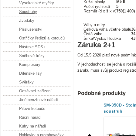
Kužel pinoly
Mk II
Vysokotlaké myčky
Počet rychlostí
5
Rozměr (d x š x v)
750(1 400)
Soustruhy
Zvedáky
Váhy a míry:
Příslušenství
Celková váha včetně obalu
36
Čistá váha
34
Ostřičky řetězů a kotoučů
Šířka/Výška/Hloubka
43
Záruka 2+1
Nástroje SDS+
Od 15.5.2020 platí nové podmínk
Sněhové frézy
V jednoduchosti se jedná o rozší
Kompresory
záruku musí svůj produkt registr
Dílenské lisy
Svěráky
Odsávací zařízení
Podobné produkty
Jiné benzínové nářadí
SM-350D - Stoln
Pilové kotouče
soustruh
Ruční nářadí
Kufry na nářadí
Hoblovky a protahovačky