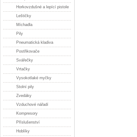
Horkovzdušné a lepící pistole
Leštičky
Míchadla
Pily
Pneumatická kladiva
Postřikovače
Svářečky
Vrtačky
Vysokotlaké myčky
Stolní pily
Zvedáky
Vzduchové nářadí
Kompresory
Příslušenství
Hoblíky