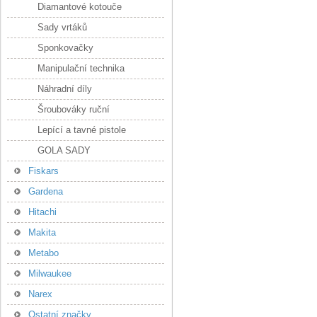
Diamantové kotouče
Sady vrtáků
Sponkovačky
Manipulační technika
Náhradní díly
Šroubováky ruční
Lepící a tavné pistole
GOLA SADY
Fiskars
Gardena
Hitachi
Makita
Metabo
Milwaukee
Narex
Ostatní značky