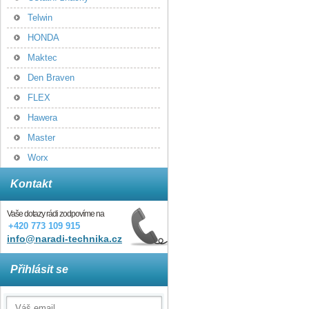
Telwin
HONDA
Maktec
Den Braven
FLEX
Hawera
Master
Worx
Kontakt
Vaše dotazy rádi zodpovíme na
+420 773 109 915
info@naradi-technika.cz
Přihlásit se