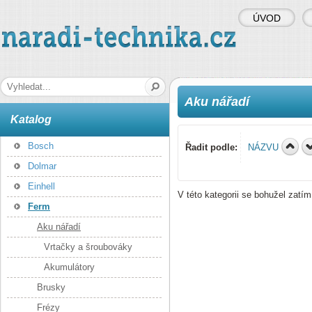
ÚVOD
naradi-technika.cz
Hledaná fráze
Aku nářadí
Katalog
Bosch
Řadit podle:
NÁZVU
Dolmar
Einhell
V této kategorii se bohužel zatí
Ferm
Aku nářadí
Vrtačky a šroubováky
Akumulátory
Brusky
Frézy