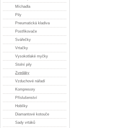
Míchadla
Pily
Pneumatická kladiva
Postřikovače
Svářečky
Vrtačky
Vysokotlaké myčky
Stolní pily
Zvedáky
Vzduchové nářadí
Kompresory
Příslušenství
Hoblíky
Diamantové kotouče
Sady vrtáků