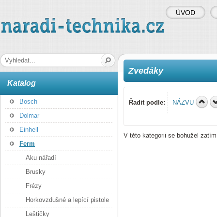
ÚVOD
naradi-technika.cz
Hledaná fráze
Zvedáky
Katalog
Bosch
Řadit podle:
NÁZVU
Dolmar
Einhell
V této kategorii se bohužel zatí
Ferm
Aku nářadí
Brusky
Frézy
Horkovzdušné a lepící pistole
Leštičky