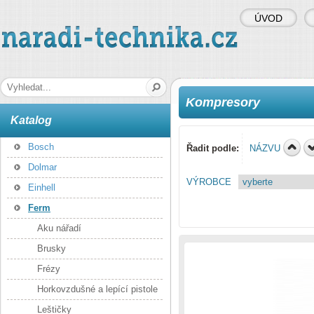
ÚVOD
naradi-technika.cz
Hledaná fráze
Kompresory
Katalog
Bosch
Řadit podle:
NÁZVU
Dolmar
VÝROBCE
Einhell
Ferm
Aku nářadí
Brusky
Frézy
Horkovzdušné a lepící pistole
Leštičky