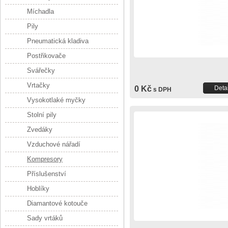
Míchadla
Pily
Pneumatická kladiva
Postřikovače
Svářečky
Vrtačky
0 Kč
Detai
s DPH
Vysokotlaké myčky
Stolní pily
Zvedáky
Vzduchové nářadí
Kompresory
Příslušenství
Hoblíky
Diamantové kotouče
Sady vrtáků