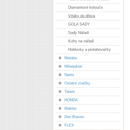
Diamantové kotouče
Vrtáky do dřeva
GOLA SADY
Sady Nářadí
Kufry na nářadí
Hoblovky a protahovačky
Metabo
Milwaukee
Narex
Ostatní značky
Telwin
HONDA
Maktec
Den Braven
FLEX