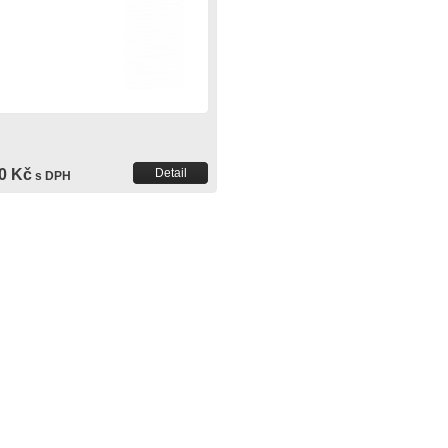
0 Kč
Detail
s DPH