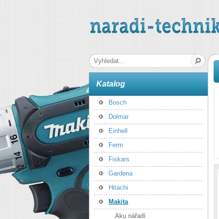
naradi-technika.cz
Hledaná fráze
Katalog
Bosch
Dolmar
Einhell
Ferm
Fiskars
Gardena
Hitachi
Makita
Aku nářadí