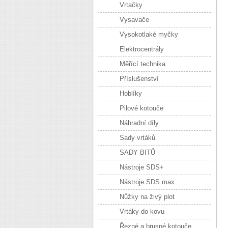
Vrtačky
Vysavače
Vysokotlaké myčky
Elektrocentrály
Měřící technika
Příslušenství
Hoblíky
Pilové kotouče
Náhradní díly
Sady vrtáků
SADY BITŮ
Nástroje SDS+
Nástroje SDS max
Nůžky na živý plot
Vrtáky do kovu
Řezné a brusné kotouče