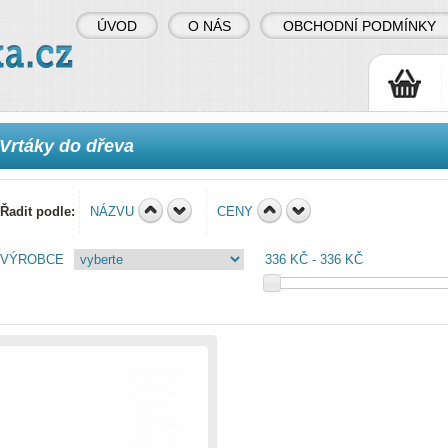
ÚVOD
O NÁS
OBCHODNÍ PODMÍNKY
Vrtáky do dřeva
Řadit podle:
NÁZVU
CENY
VÝROBCE
336 KČ
336 KČ