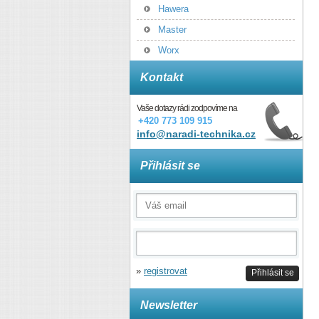
Hawera
Master
Worx
Kontakt
Vaše dotazy rádi zodpovíme na
+420 773 109 915
info@naradi-technika.cz
Přihlásit se
»
registrovat
Přihlásit se
Newsletter