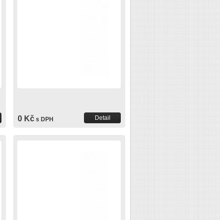
0 Kč
Detail
s DPH