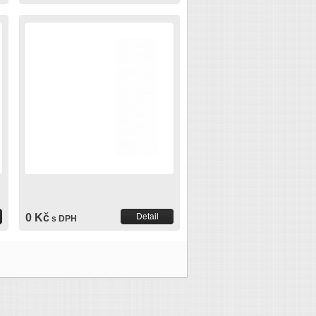
0 Kč
Detail
s DPH