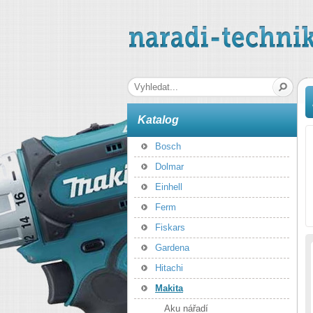
naradi-technika.cz
Hledaná fráze
Katalog
Bosch
Dolmar
Einhell
Ferm
Fiskars
Gardena
Hitachi
Makita
Aku nářadí