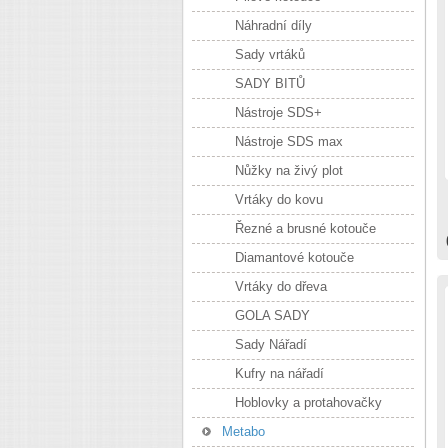
Náhradní díly
Sady vrtáků
SADY BITŮ
Nástroje SDS+
Nástroje SDS max
Nůžky na živý plot
Vrtáky do kovu
Řezné a brusné kotouče
Diamantové kotouče
Vrtáky do dřeva
GOLA SADY
Sady Nářadí
Kufry na nářadí
Hoblovky a protahovačky
Metabo