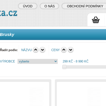
ÚVOD
O NÁS
OBCHODNÍ PODMÍNKY
Brusky
Řadit podle:
NÁZVU
CENY
VÝROBCE
299 KČ
8 990 KČ